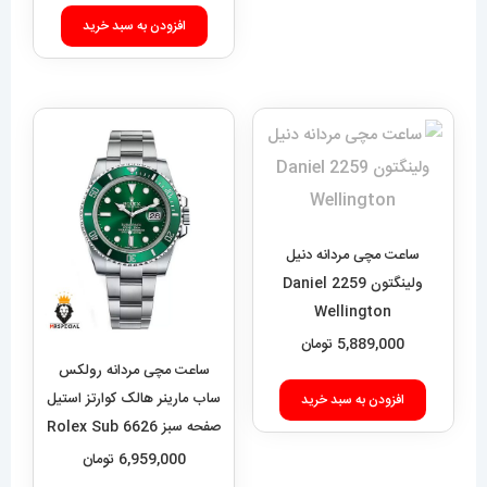
افزودن به سبد خرید
ساعت مچی مردانه دنیل
ولینگتون 2259 Daniel
Wellington
5,889,000
تومان
ساعت مچی مردانه رولکس
ساب مارینر هالک کوارتز استیل
افزودن به سبد خرید
صفحه سبز 6626 Rolex Sub
mariner hulk
6,959,000
تومان