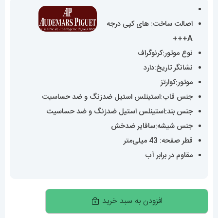
اصالت ساخت: های کپی درجه
A+++
نوع موتور:کرنوگراف
نشانگر تاریخ:دارد
موتور:کوارتز
جنس قاب:استینلس استیل ضدزنگ و ضد حساسیت
جنس بند:استینلس استیل ضدزنگ و ضد حساسیت
جنس شیشه:سافایر ضدخش
قطر صفحه: 43 میلی‌متر
مقاوم در برابر آب
ساعت
افزودن به سبد خرید
مچی