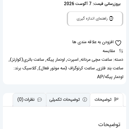
مردانه
بروزرسانی قیمت: 7 آگوست 2026
اودمار
راهنمای اندازه گیری
پیگه
کرنوگراف
مشکی
افزودن به علاقه مندی ها
صفحه
مقایسه
بنفش
دسته:
ساعت مچی مردانه
,
اسپرت
,
اودمار پیگه
,
ساعت باتری(کوارتز)
,
AUDEMARS
ساعت بند فلزی
,
ساعت کرنوگراف (سه موتور فعال)
,
کلاسیک
برند:
PIGUET
اودمار پیگه/AP
ROYAL
021270
عدد
توضیحات
توضیحات تکمیلی
نظرات (0)
توضیحات