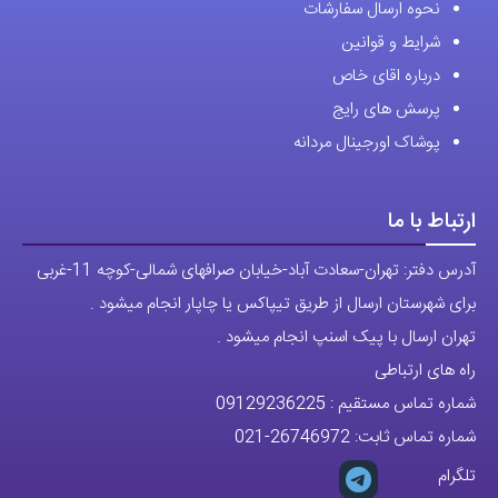
نحوه ارسال سفارشات
شرایط و قوانین
درباره اقای خاص
پرسش های رایج
پوشاک اورجینال مردانه
ارتباط با ما
آدرس دفتر: تهران-سعادت آباد-خیابان صرافهای شمالی-کوچه 11-غربی
برای شهرستان ارسال از طریق تیپاکس یا چاپار انجام میشود .
تهران ارسال با پیک اسنپ انجام میشود .
راه های ارتباطی
شماره تماس مستقیم :
09129236225
شماره تماس ثابت:
26746972
-021
تلگرام