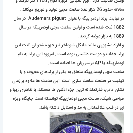
لوکس فعالیت دارد . این کمپانی امروزه دارای 1100 نفر کارمند و
سالانه حدود 26 هزار عدد ساعت مچی تولید و توزیع میکنند .
در نهایت برند اودمر پیگه با عنوان Audemars piguet در سال
1882 ثبت شده است و اولین ساعت مچی اودمرپیگه در سال
1889 به بازار عرضه گردید .
و افراد مشهوری مانند مایکل شوماخر نیز جزو مشتریان ثابت این
برند جذاب و دوست داشتنی بوده است . امروزه این برند به نام
اودمارپیگه یا AP بر سر زبان ها افتاده است .
ساعت مچی اودمارپیگه متعلق به یکی از برندهای معروف و با
کیفیت در صنعت ساعت سازی است. این ساعت ها علاوه بر زمان
نشان دادن، قدرتمندانه ترین جزء ادکلن ها هستند. با ظاهری زیبا و
طراحی شیک، ساعت مچی اودمارپیگه توانسته است جایگاه ویژه
ای در قلب علاقمندان به مد و استایل داشته باشد.