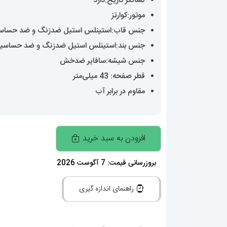
نشانگر تاریخ:دارد
موتور:کوارتز
جنس قاب:استینلس استیل ضدزنگ و ضد حساس
جنس بند:استینلس استیل ضدزنگ و ضد حساسی
جنس شیشه:سافایر ضدخش
قطر صفحه: 43 میلی‌متر
مقاوم در برابر آب
ساعت
افزودن به سبد خرید
اودمار
پیگه
بروزرسانی قیمت: 7 آگوست 2026
مردانه
راهنمای اندازه گیری
استیل
صفحه
ابی