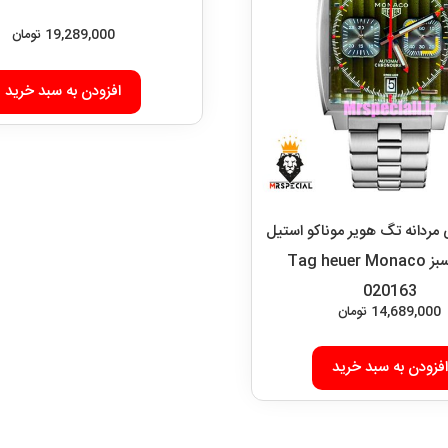
19,289,000
تومان
افزودن به سبد خرید
ردانه تگ هویر موناکو استیل
صفحه سبز Tag heuer Monaco
020163
14,689,000
تومان
افزودن به سبد خرید