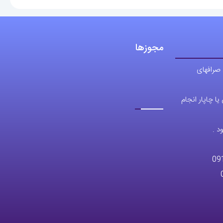
مجوزها
 صرافهای
ا چاپار انجام
د .
09