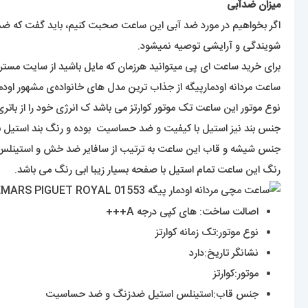
میزان ضدآبی
اگر بخواهیم در مورد ضد آبی این ساعت صحبت کنیم، باید گفت که ضد 
شویندگی و آرایشی توصیه نمیشود.
برای خرید ساعت ای پی میتوانید هرزمان که مایل باشید از سایت مستر
ساعت مردانه اودمارپیگه از جذاب ترین مدل های خانواده‌ی مشهور اودمار
نوع موتور این ساعت تک موتور کوارتز می باشد ک انرژی خود را از باتری
جنس بند نیز استیل با کیفیت و ضد حساسیت بوده و رنگ بند استیل ب
جنس شیشه و قاب این ساعت به ترتیب از سافایر ضد خش و استینل
رنگ این ساعت تمام استیل با صفحه بسیار زیبا ابی رنگ می باشد.
اصالت ساخت: های کپی درجه A+++
نوع موتور:تک زمانه کوارتز
نشانگر تاریخ:دارد
موتور:کوارتز
جنس قاب:استینلس استیل ضدزنگ و ضد حساسیت