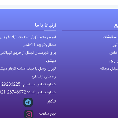
ع
ارتباط با ما
 سفارشات
آدرس دفتر: تهران-سعادت آباد-خیابان
نین
شمالی-کوچه 11-غربی
ی خاص
برای شهرستان ارسال از طریق تیپاکس ی
رایج
میشود .
نال مردانه
تهران ارسال با پیک اسنپ انجام میشو
راه های ارتباطی
شماره تماس مستقیم :
129236225
شماره تماس ثابت:
26746972
-021
تلگرام
پیج ساعت