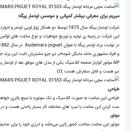
میریم برای معرفی بیشتر کمپانی و موسس اودمار پیگه:
شرکت اودمار پیگه سال 1875 توسط دو همکار ژولز لویی اودمر و ادوارد اوگوسته پیگه که هر دو در ساخت ساعت و اجزای آن تخصص بسیار داشتند تاسیس شد که دفتر مرکزی این برند در سوئیس می باشد .
این شرکت در زمینه ی تولید و توزیع جواهرات و نوع ساعت های لوکس فعالیت دارد . این کمپانی امروزه دارای 1100 نفر کا
در نهایت برند اودمر پیگه با عنوان Audemars piguet در سال 1882 ثبت شده است و اولین ساعت مچی اودمر پیگه در سال 1889 به بازار عرضه گردید .
و افراد مشهوری مانند مایکل شوماخر نیز جزو مشتریان ثابت این برند جذاب و دوست داشتن
AP
موتور کوارتز صفحه کلاسیک یکی از مدل های موفق بعد از اودمار 
نیز هست و قابل سفارش هست )))
طراحی
طراحی این ساعت به صورت کلاسیک و تک موتوره با منبع باتری خواهد ب
ست کردن این ساعت با تیپ های مختلف کار بسیار راحتی هست و در هر
موتور
موتور این ساعت ساخت کشور ژاپن می‌باشد و انرژی خود را برای نمایش 