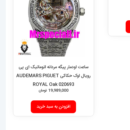
ساعت اودمار پیگه مردانه اتوماتیک ای پی
رویال اوک حکاکی AUDEMARS PIGUET
ROYAL Oak 020693
19,989,000
تومان
افزودن به سبد خرید