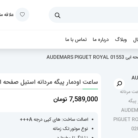
علاقه م
ل
وبلاگ
درباره ما
تماس با ما
AUDEMARS PI
ساعت اودمار پیگه مردانه استیل صفحه ابی ARS PIGUET ROYAL 01553
7,589,000
تومان
اصالت ساخت: های کپی درجه A+++
نوع موتور:تک زمانه