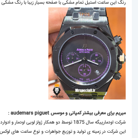
رنگ این ساعت استیل تمام مشکی با صفحه بسیار زیبا با رنگ مشکی م
میریم برای معرفی بیشتر کمپانی و موسس audemars piguet :
شرکت اودمارپیگه سال 1875 توسط دو همکار ژولز لویی اودمار و ادوارد اوگوسته پیگه که هر دو در ساخت ساعت و اجزای آن تخصص بسیار داشتند تاسیس شد که دفتر مرکزی این برند در سوئیس می باشد .
این شرکت در زمینه ی تولید و توزیع جواهرات و نوع ساعت های لوکس فعالیت دارد . این کمپانی امروزه دارای 1100 نفر کا