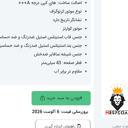
اصالت ساخت: های کپی درجه A+++
نوع موتور:کرنوگراف
نشانگر تاریخ:دارد
موتور:کوارتز
جنس قاب:استینلس استیل ضدزنگ و ضد حساس
جنس بند:استینلس استیل ضدزنگ و ضد حساسی
جنس شیشه:سافایر ضدخش
قطر صفحه: 43 میلی‌متر
مقاوم در برابر آب
ساعت
افزودن به سبد خرید
مچی
مردانه
بروزرسانی قیمت: 6 آگوست 2026
اودمار
راهنمای اندازه گیری