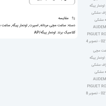
پیگه
کرنوگراف
مشکی
مقایسه
صفحه
دسته:
ساعت مچی مردانه
,
اسپرت
,
اودمار پیگه
,
ساعت با
مشکی
کلاسیک
برند:
اودمار پیگه/AP
AUDEMARS
PIGUET
ROYAL
021271
عدد