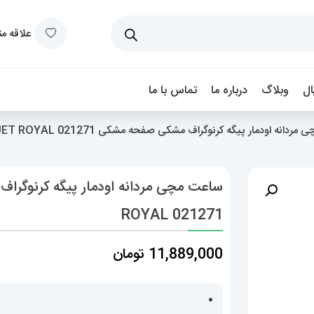
علاقه م
ل
وبلاگ
درباره ما
تماس با ما
نه اودمار پیگه کرنوگراف مشکی صفحه مشکی AUDEMARS PIGUET ROYAL 021271
ROYAL 021271
11,889,000
تومان