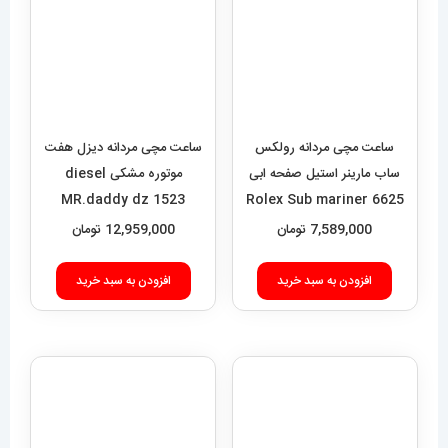
ساعت مچی مردانه هابلوت مدل
ساعت مچی مردانه تگ هویر
بیگ بنگ 6633 Hublot big
موناکو استیل کرنوگراف Tag
Heuer monaco 8965
bang
8,589,000
تومان
14,689,000
تومان
افزودن به سبد خرید
افزودن به سبد خرید