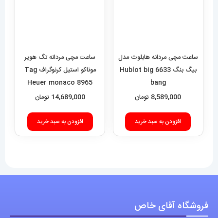
فروشگاه آقای خاص
اعتماد شما، سرمایه اصلی ماست.با افتخار درخدمت شما هستیم.
با (مستر اسپشیال) تجربه‌ای جدید از خرید را تجربه کنید.
فروشگاه اقای خاص با بیش از 20 سال سابقه درخشان در زمینه فروش
انواع ساعت مچی جزو تخصصی ترین مرجع میباشد .
دسترسی سریع
نحوه ارسال سفارشات
شرایط و قوانین
درباره اقای خاص
پرسش های رایج
پوشاک اورجینال مردانه