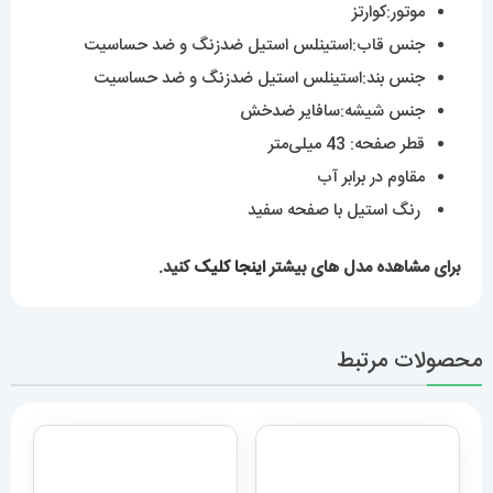
ساعت مچی مردانه رولکس
ساعت مچی مردانه دیزل هفت
ساب مارینر استیل صفحه ابی
موتوره مشکی diesel
MR.daddy dz 1523
6625 Rolex Sub mariner
7,589,000
تومان
12,959,000
تومان
افزودن به سبد خرید
افزودن به سبد خرید