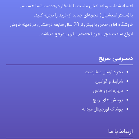
ارتباط با ما
آدرس دفتر: تهران-سعادت آباد-خیابان صرافهای شمالی-کوچه 11-غربی
برای شهرستان ارسال از طریق تیپاکس یا چاپار انجام میشود .
تهران ارسال با پیک اسنپ انجام میشود .
راه های ارتباطی
شماره تماس مستقیم :
09129236225
شماره تماس ثابت:
26746972
-021
تلگرام
پیج ساعت
مجوزها