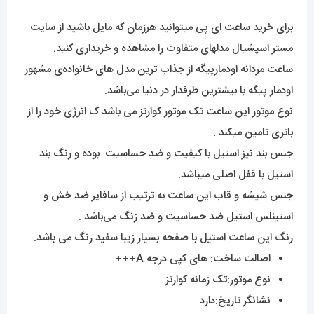
نوع موتور:تک زمانه کوارتز
نشانگر تاریخ:دارد
موتور:کوارتز
جنس قاب:استینلس استیل ضدزنگ و ضد حساسیت
جنس بند:استینلس استیل ضدزنگ و ضد حساسیت
جنس شیشه:سافایر ضدخش
قطر صفحه: 43 میلی‌متر
مقاوم در برابر آب
رنگ استیل با صفحه سفید
برای مشاهده مدل های بیشتر
اینجا کلیک
کنید.
محصولات مرتبط