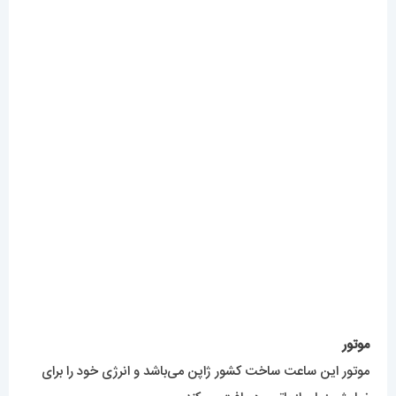
موتور
موتور این ساعت ساخت کشور ژاپن می‌باشد و انرژی خود را برای
نمایش زمان از باتری دریافت می‌کند .
میزان ضدآبی
اگر بخواهیم در مورد ضد آبی این ساعت صحبت کنیم، باید گفت
که ضد آبی این ساعت اودمار پیگه همانند تمامی ساعت های های
کپی، در حد دست شستن خواهد بود و برای رفتن به استخر و یا در