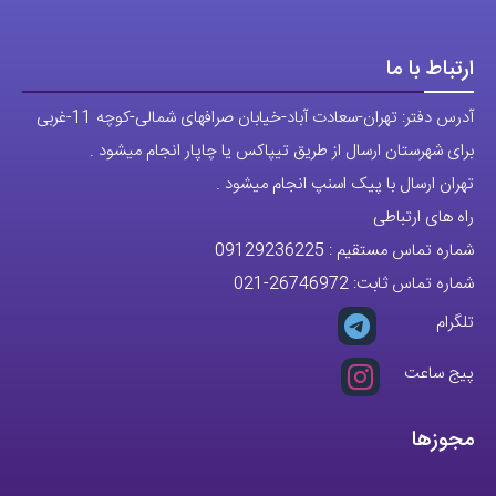
ارتباط با ما
آدرس دفتر: تهران-سعادت آباد-خیابان صرافهای شمالی-کوچه 11-غربی
برای شهرستان ارسال از طریق تیپاکس یا چاپار انجام میشود .
تهران ارسال با پیک اسنپ انجام میشود .
راه های ارتباطی
شماره تماس مستقیم :
09129236225
شماره تماس ثابت:
26746972
-021
تلگرام
پیج ساعت
مجوزها