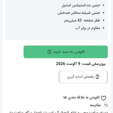
جنس بند:استینلس استیل
جنس شیشه:سافایر ضدخش
قطر صفحه: 43 میلی‌متر
مقاوم در برابر آب
ساعت
افزودن به سبد خرید
اودمار
پیگه
بروزرسانی قیمت: 9 آگوست 2026
مردانه
راهنمای اندازه گیری
رویال
اوک
اتوماتیک
افزودن به علاقه مندی ها
صفحه
مقایسه
مشکی
دسته:
ساعت مچی مردانه
,
اتوماتیک
,
اسپرت
,
اودمار پیگه
,
ساعت بند