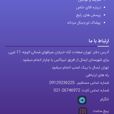
درباره اقای خاص
پرسش های رایج
پوشاک اورجینال مردانه
ارتباط با ما
آدرس دفتر: تهران-سعادت آباد-خیابان صرافهای شمالی-کوچه 11-غربی
برای شهرستان ارسال از طریق تیپاکس یا چاپار انجام میشود .
تهران ارسال با پیک اسنپ انجام میشود .
راه های ارتباطی
شماره تماس مستقیم :
09129236225
شماره تماس ثابت:
26746972
-021
تلگرام
پیج ساعت