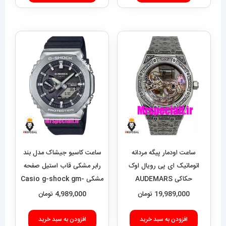
ساعت اودمار پیگه مردانه
ساعت کاسیو جیشاک مدل بند
اتوماتیک ای پی رویال اوک
رابر مشکی قاب استیل صفحه
حکاکی AUDEMARS
مشکی Casio g-shock gm-
2100 021462
PIGUET ROYAL Oak
19,989,000
تومان
4,989,000
تومان
020693
افزودن به سبد خرید
افزودن به سبد خرید