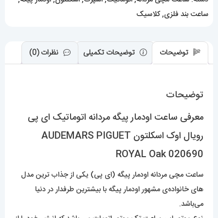
اسکلتون
ساعت بند فلزی
,
کلاسیک
AUDEMARS
PIGUET
ROYAL
توضیحات
توضیحات تکمیلی
نظرات (0)
Oak
020690
توضیحات
عدد
معرفی ساعت اودمار پیگه مردانه اتوماتیک ای پی
رویال اوک اسکلتون AUDEMARS PIGUET
ROYAL Oak 020690
ساعت مچی مردانه اودمار پیگه (ای پی) یکی از جذاب ترین مدل
های خانواده‌ی مشهور اودمار پیگه با بیشترین طرفدار در دنیا
می‌باشد.