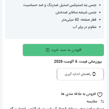
جنس بند:استینلس استیل ضدزنگ و ضد حساسیت
جنس شیشه:سافایر ضدخش
قطر صفحه: 43 میلی‌متر
مقاوم در برابر آب
ساعت
افزودن به سبد خرید
اودمار
پیگه
بروزرسانی قیمت: 6 آگوست 2026
مردانه
راهنمای اندازه گیری
اتوماتیک
ای
پی
افزودن به علاقه مندی ها
رویال
مقایسه
اوک
دسته:
ساعت مچی مردانه
,
اتوماتیک
,
اسپرت
,
اسکلتون
,
اودمار پیگه
,