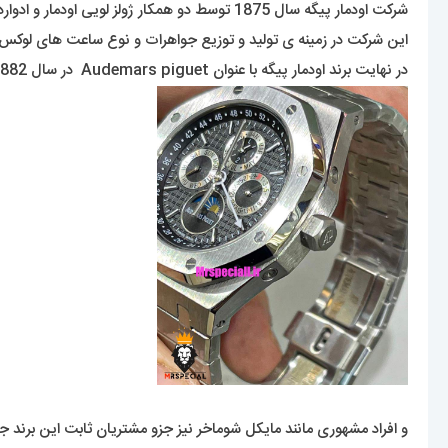
شرکت اودمار پیگه سال 1875 توسط دو همکار ژولز لویی اودمار و ادوارد اوگوسته پیگه که هر دو در ساخت ساعت و اجزای آن تخصص بسیار داشتند تاسیس شد که دفتر مرکزی این برند در سوئیس می باشد .
این شرکت در زمینه ی تولید و توزیع جواهرات و نوع ساعت های لوکس فعالیت دارد . این کمپانی امروزه دارای 1100 نفر کا
در نهایت برند اودمار پیگه با عنوان Audemars piguet در سال 1882 ثبت شده است و اولین ساعت مچی اودمر پیگه در سال 1889 به بازار عرضه گردید .
و افراد مشهوری مانند مایکل شوماخر نیز جزو مشتریان ثابت این برند جذاب و دوست داشتن