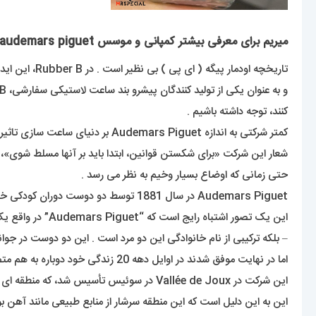
میریم برای معرفی بیشتر کمپانی و موسس audemars piguet :
تاریخچه اودمار پیگه ( ای پی ) بی نظیر است . در Rubber B، این ایده که ارتباط قابل توجهی بین تاریخچه یک شرکت و کیفیت کار آن وجود دارد هرگز فراموش نمی شود .
کنند، توجه داشته باشیم .
کمتر شرکتی به اندازه Audemars Piguet بر دنیای ساعت سازی تاثیر گذاشته است .
شعار این شرکت «برای شکستن قوانین، ابتدا باید بر آنها مسلط شوی»،
حتی زمانی که اوضاع بسیار وخیم به نظر می رسد .
Audemars Piguet در سال 1881 توسط دو دوست دوران کودکی خود، Jules Louis Audemars و Edward Auguste Piguet تاسیس شد .
این یک تصور اشتباه رایج است که “Audemars Piguet” در واقع یک نام و نام خانوادگی است، اما اینطور نیست
– بلکه ترکیبی از نام خانوادگی این دو مرد است . این دو دوست در جوا
اما در نهایت موفق شدند در اوایل دهه 20 زندگی خود دوباره به هم متصل شوند و یکی از بزرگترین شرکت های ساعت سازی جهان را ایجاد کنند .
این شرکت در Vallée de Joux در سوئیس تأسیس شد، که منطقه ای است که در دنیای ساعت سازی بسیار مهم است .
این به این دلیل است که این منطقه سرشار از منابع طبیعی مانند آهن 