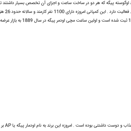
رمند و سالانه حدود 26 هزار عدد ساعت مچی تولید و توزیع میکنند .
ی بوده است . امروزه این برند به نام اودمار پیگه یا AP بر سر زبان ها افتاده است .