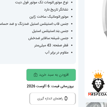
نوع موتور:اتومات تک موتور فول دیت
نشانگر تاریخ:دارد
موتور:اتوماتیک ساخت ژاپن
جنس قاب:استینلس استیل ضدزنگ و ضد حساس
جنس بند:استینلس استیل
جنس شیشه:سافایر ضدخش
قطر صفحه: 43 میلی‌متر
مقاوم در برابر آب
ساعت
افزودن به سبد خرید
اودمار
پیگه
بروزرسانی قیمت: 6 آگوست 2026
مردانه
راهنمای اندازه گیری
رویال