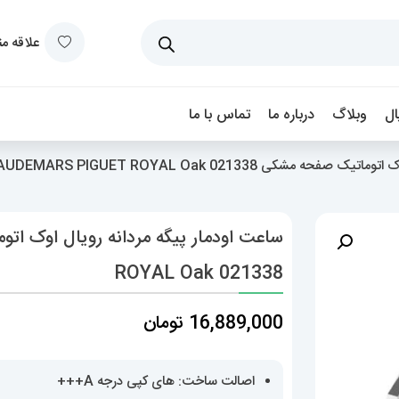
علاقه م
ل
وبلاگ
درباره ما
تماس با ما
مشکی AUDEMARS PIGUET ROYAL Oak 021338
ROYAL Oak 021338
16,889,000
تومان
اصالت ساخت: های کپی درجه A+++