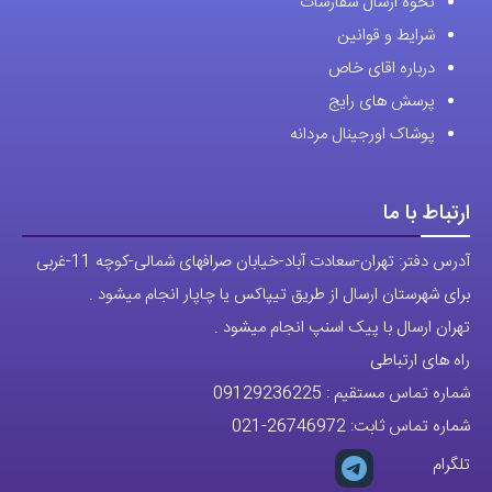
پرسش های رایج
پوشاک اورجینال مردانه
ارتباط با ما
آدرس دفتر: تهران-سعادت آباد-خیابان صرافهای شمالی-کوچه 11-غربی
برای شهرستان ارسال از طریق تیپاکس یا چاپار انجام میشود .
تهران ارسال با پیک اسنپ انجام میشود .
راه های ارتباطی
شماره تماس مستقیم :
09129236225
شماره تماس ثابت:
26746972
-021
تلگرام
پیج ساعت