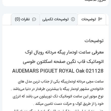
صفحه
اسکلتون
طوسی
توضیحات
توضیحات تکمیلی
نظرات (0)
AUDEMARS
PIGUET
توضیحات
ROYAL
Oak
معرفی ساعت اودمار پیگه مردانه رویال اوک
021128
اتوماتیک قاب نگین صفحه اسکلتون طوسی
عدد
AUDEMARS PIGUET ROYAL Oak 021128
ساعت مچی مردانه اودمارپیگه یکی از جذاب ترین مدل های
خانواده‌ی مشهور اودمار پیگه با بیشترین طرفدار در دنیا می‌باشد .
نوع موتور این ساعت اتوماتیک تک توربیلون می باشد که انرژی
خود را از طریق کوک و حرکت دست تامین میکند .