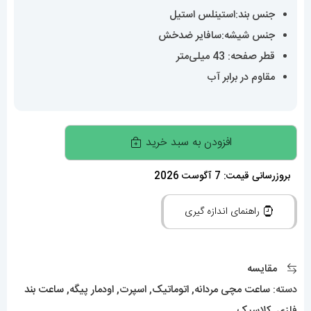
جنس بند:استینلس استیل
جنس شیشه:سافایر ضدخش
قطر صفحه: 43 میلی‌متر
مقاوم در برابر آب
ساعت
افزودن به سبد خرید
اودمار
پیگه
بروزرسانی قیمت: 7 آگوست 2026
مردانه
راهنمای اندازه گیری
رویال
اوک
اتوماتیک
مقایسه
قاب
دسته:
ساعت مچی مردانه
,
اتوماتیک
,
اسپرت
,
اودمار پیگه
,
ساعت بند
نگین
فلزی
,
کلاسیک