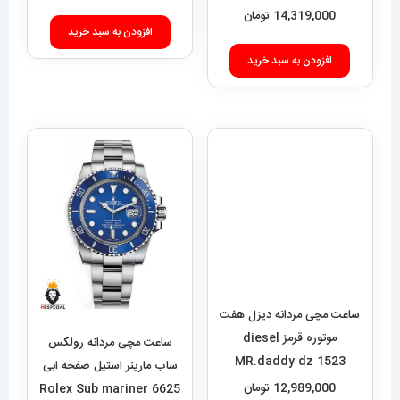
Super Ocean 020955
14,319,000
تومان
افزودن به سبد خرید
افزودن به سبد خرید
ساعت مچی مردانه دیزل هفت
موتوره قرمز diesel
ساعت مچی مردانه رولکس
MR.daddy dz 1523
ساب مارینر استیل صفحه ابی
12,989,000
تومان
6625 Rolex Sub mariner