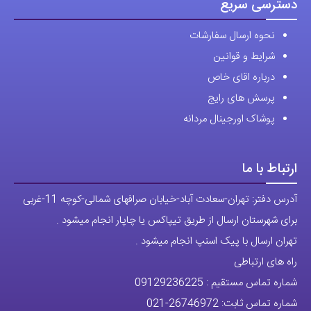
دسترسی سریع
نحوه ارسال سفارشات
شرایط و قوانین
درباره اقای خاص
پرسش های رایج
پوشاک اورجینال مردانه
ارتباط با ما
آدرس دفتر: تهران-سعادت آباد-خیابان صرافهای شمالی-کوچه 11-غربی
برای شهرستان ارسال از طریق تیپاکس یا چاپار انجام میشود .
تهران ارسال با پیک اسنپ انجام میشود .
راه های ارتباطی
شماره تماس مستقیم :
09129236225
شماره تماس ثابت:
26746972
-021