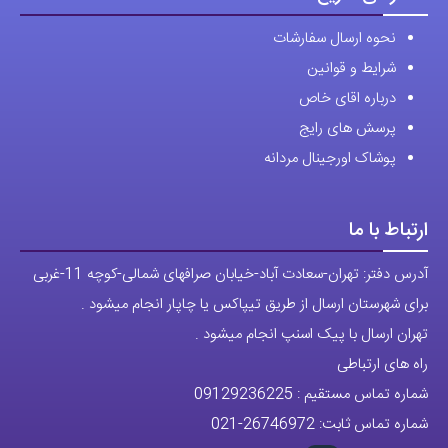
دسترسی سریع
نحوه ارسال سفارشات
شرایط و قوانین
درباره اقای خاص
پرسش های رایج
پوشاک اورجینال مردانه
ارتباط با ما
آدرس دفتر: تهران-سعادت آباد-خیابان صرافهای شمالی-کوچه 11-غربی
برای شهرستان ارسال از طریق تیپاکس یا چاپار انجام میشود .
تهران ارسال با پیک اسنپ انجام میشود .
راه های ارتباطی
شماره تماس مستقیم :
09129236225