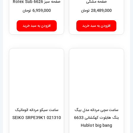
صفحه مشکی
صفحه سبز 6626 Rolex Sub
mariner hulk
SEVENFRIDAY 021408
28,489,000
تومان
6,959,000
تومان
افزودن به سبد خرید
افزودن به سبد خرید
ساعت مچی مردانه مدل بیگ
بنگ هابلوت کهکشانی 6633
ساعت سیکو مردانه اتوماتیک
Hublot big bang
021310 SEIKO SRPE39K1