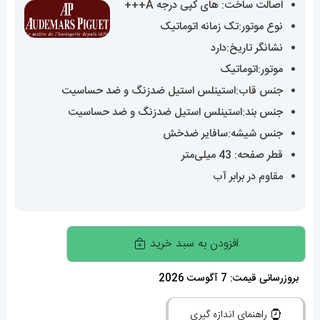
اصالت ساخت: های کپی درجه A+++
نوع موتور:تک زمانه اتوماتیک
نشانگر تاریخ:دارد
موتور:اتوماتیک
جنس قاب:استینلس استیل ضدزنگ و ضد حساسیت
جنس بند:استینلس استیل ضدزنگ و ضد حساسیت
جنس شیشه:سافایر ضدخش
قطر صفحه: 43 میلی‌متر
مقاوم در برابر آب
ساعت
افزودن به سبد خرید
مچی
مردانه
بروزرسانی قیمت: 7 آگوست 2026
اودمار
راهنمای اندازه گیری