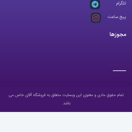
شماره تماس ثابت:
26746972
-021
تلگرام
پیج ساعت
مجوزها
تمام حقوق مادی و معنوی این وبسایت متعلق به فروشگاه آقای خاص می
باشد.