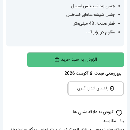
جنس بند:استینلس استیل
جنس شیشه:سافایر ضدخش
قطر صفحه: 43 میلی‌متر
مقاوم در برابر آب
ساعت
افزودن به سبد خرید
اودمار
پیگه
بروزرسانی قیمت: 6 آگوست 2026
مردانه
راهنمای اندازه گیری
رویال
اوک
اتوماتیک
افزودن به علاقه مندی ها
قاب
مقایسه
نگین
دسته:
ساعت مچی مردانه
,
اتوماتیک
,
اسپرت
,
اودمار پیگه
,
ساعت بند