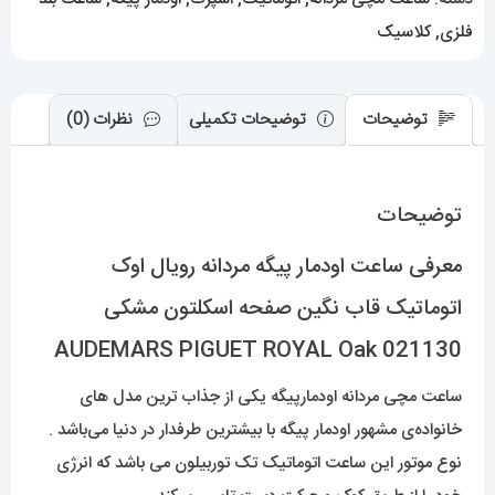
صفحه
فلزی
,
کلاسیک
اسکلتون
مشکی
AUDEMARS
توضیحات
توضیحات تکمیلی
نظرات (0)
PIGUET
ROYAL
توضیحات
Oak
021130
معرفی ساعت اودمار پیگه مردانه رویال اوک
عدد
اتوماتیک قاب نگین صفحه اسکلتون مشکی
AUDEMARS PIGUET ROYAL Oak 021130
ساعت مچی مردانه اودمارپیگه یکی از جذاب ترین مدل های
خانواده‌ی مشهور اودمار پیگه با بیشترین طرفدار در دنیا می‌باشد .
نوع موتور این ساعت اتوماتیک تک توربیلون می باشد که انرژی