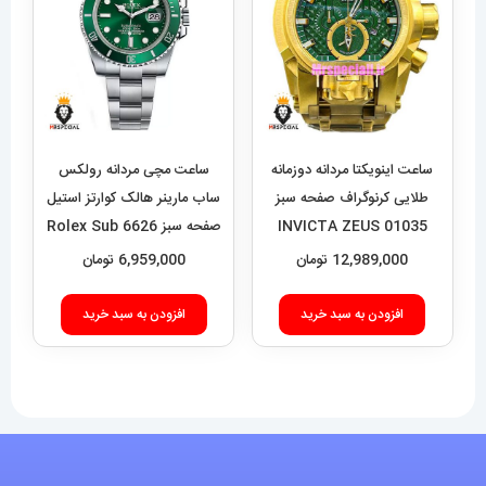
ساعت اینویکتا مردانه دوزمانه
ساعت مچی مردانه رولکس
طلایی کرنوگراف صفحه سبز
ساب مارینر هالک کوارتز استیل
01035 INVICTA ZEUS
صفحه سبز 6626 Rolex Sub
mariner hulk
12,989,000
تومان
6,959,000
تومان
افزودن به سبد خرید
افزودن به سبد خرید