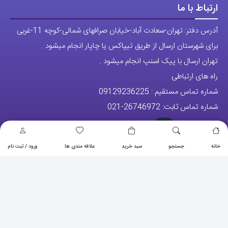
ارتباط با ما
آدرس دفتر: تهران-سعادت آباد-خیابان صرافهای شمالی-کوچه 11-غربی
برای شهرستان ارسال از طریق تیپاکس یا چاپار انجام میشود .
تهران ارسال با پیک اسنپ انجام میشود .
راه های ارتباطی
شماره تماس مستقیم :
09129236225
شماره تماس ثابت:
26746972
-021
خانه
جستجو
سبد خرید
علاقه مندی ها
ورود / ثبت نام
تلگرام
پیج ساعت
مجوزها