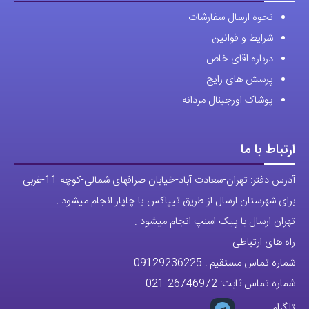
نحوه ارسال سفارشات
شرایط و قوانین
درباره اقای خاص
پرسش های رایج
پوشاک اورجینال مردانه
ارتباط با ما
آدرس دفتر: تهران-سعادت آباد-خیابان صرافهای شمالی-کوچه 11-غربی
برای شهرستان ارسال از طریق تیپاکس یا چاپار انجام میشود .
تهران ارسال با پیک اسنپ انجام میشود .
راه های ارتباطی
شماره تماس مستقیم :
09129236225
شماره تماس ثابت:
26746972
-021
تلگرام