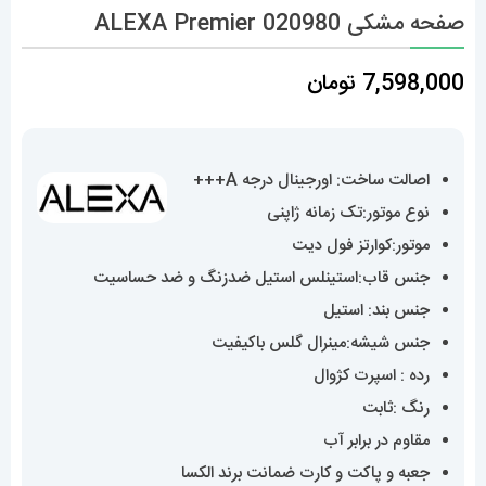
صفحه مشکی 020980 ALEXA Premier
7,598,000
تومان
اصالت ساخت: اورجینال درجه A+++
نوع موتور:تک زمانه ژاپنی
موتور:کوارتز فول دیت
جنس قاب:استینلس استیل ضدزنگ و ضد حساسیت
جنس بند: استیل
جنس شیشه:مینرال گلس باکیفیت
رده : اسپرت کژوال
رنگ :ثابت
مقاوم در برابر آب
جعبه و پاکت و کارت ضمانت برند الکسا