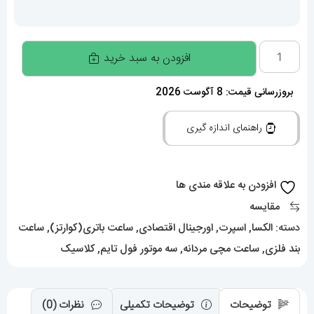
ساعت
افزودن به سبد خرید
الکسا
مردانه
بروزرسانی قیمت: 8 آگوست 2026
اورجینال
راهنمای اندازه گیری
بند
استیل
رزگلد
افزودن به علاقه مندی ها
صفحه
مقایسه
مشکی
دسته:
الکسا
,
اسپرت
,
اورجینال اقتصادی
,
ساعت باتری(کوارتز)
,
ساعت
020980
بند فلزی
,
ساعت مچی مردانه
,
سه موتور فول تایم
,
کلاسیک
ALEXA
Premier
عدد
توضیحات
توضیحات تکمیلی
نظرات (0)