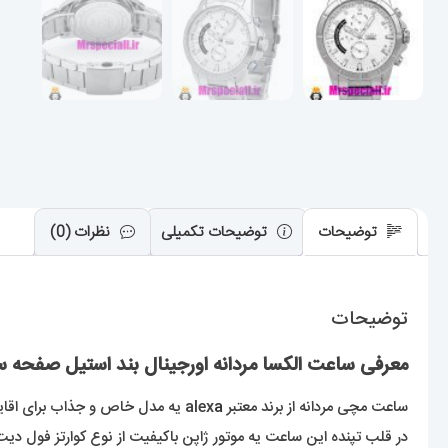
توضیحات
توضیحات تکمیلی
نظرات (0)
توضیحات
معرفی ساعت الکسا مردانه اورجینال بند استیل صفحه سفید 020981 Premier
ساعت مچی مردانه از برند معتبر alex
a
یه مدل خاص و جذاب برای اق
در قلب تپنده این ساعت یه موتور ژاپن باکیفیت از نوع کوارتز فول دی