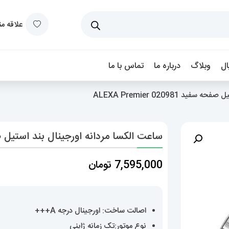
علاقه م
ل
وبلاگ
درباره ما
تماس با ما
 020981 ALEXA Premier
ساعت الکسا مردانه اورجینال بند استیل صفحه سفید 0981
7,595,000
تومان
اصالت ساخت: اورجینال درجه A+++
نوع موتور:تک زمانه ژاپنی