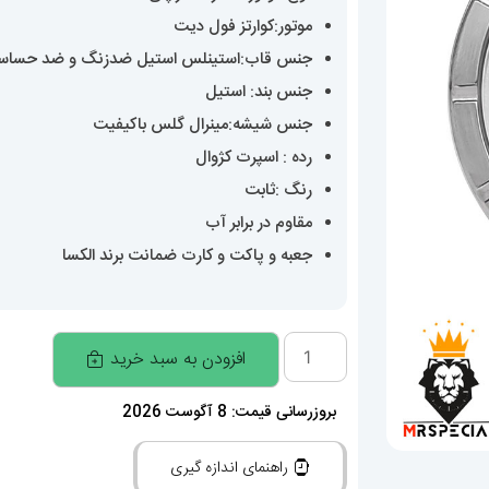
موتور:کوارتز فول دیت
جنس قاب:استینلس استیل ضدزنگ و ضد حساس
جنس بند: استیل
جنس شیشه:مینرال گلس باکیفیت
رده : اسپرت کژوال
رنگ :ثابت
مقاوم در برابر آب
جعبه و پاکت و کارت ضمانت برند الکسا
ساعت
افزودن به سبد خرید
الکسا
مردانه
بروزرسانی قیمت: 8 آگوست 2026
اورجینال
راهنمای اندازه گیری
بند