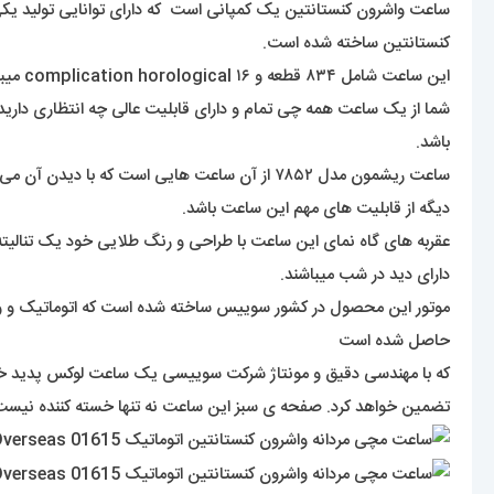
کنستانتین ساخته شده است.
این ساعت شامل ۸۳۴ قطعه و ۱۶ complication horological میباشد. این مدل تنها از طریق گالری واچرون کنستانتین در ژنو، سوئیس در دسترس بود و بیش از ۱ میلیون دلار بفروش می رسد.
شما از یک ساعت همه چی تمام و دارای قابلیت عالی چه انتظاری دارید؟
باشد.
ساعت ریشمون مدل ۷۸۵۲ از آن ساعت هایی است که 
دیگه از قابلیت های مهم این ساعت باشد.
عقربه های گاه نمای این ساعت با طراحی و رنگ طلایی خود یک تنالیته
دارای دید در شب میباشند.
موتور این محصول در کشور سوییس ساخته شده است که اتوماتیک و و ک
حاصل شده است
که با مهندسی دقیق و مونتاژ شرکت سوییسی یک ساعت لوکس پدید خو
تضمین خواهد کرد. صفحه ی سبز این ساعت نه تنها خسته کننده نیست ب