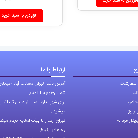
افزودن به سبد خرید
افزودن به سبد خرید
ع
ارتباط با ما
 سفارشات
آدرس دفتر: تهران-سعادت آباد-خیابان
نین
شمالی-کوچه 11-غربی
ی خاص
برای شهرستان ارسال از طریق تیپاکس ی
رایج
میشود .
نال مردانه
تهران ارسال با پیک اسنپ انجام میشو
راه های ارتباطی