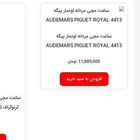
ساعت مچی مردانه اودمار پیگه
AUDEMARS PIGUET ROYAL 4413
11,889,000
تومان
افزودن به سبد خرید
ساعت مچی م
کرنوگراف Tag Heuer monaco 8965