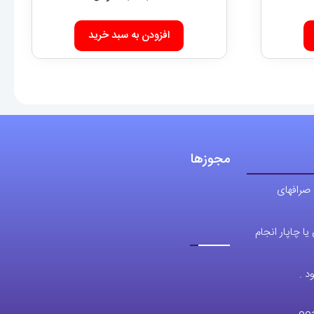
افزودن به سبد خرید
مجوزها
 صرافهای
ا چاپار انجام
د .