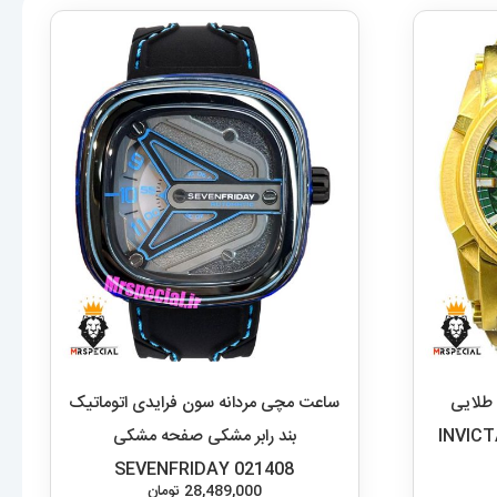
 طلایی
ساعت مچی مردانه سون فرایدی اتوماتیک
راف صفحه سبز 01035 INVICTA
بند رابر مشکی صفحه مشکی
SEVENFRIDAY 021408
28,489,000
تومان