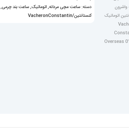
بند
دسته:
ساعت مچی مردانه
,
اتوماتیک
,
ساعت بند چرمی
,
چرم
کنستانتین/VacheronConstantin
Vacheron
Constantin
dragon
01615
عدد