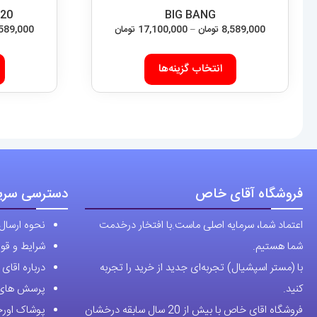
420
BIG BANG
محدوده
8,589,000
تومان
–
17,100,000
تومان
,589,000
قیمت:
این
8,589,000 تومان
انتخاب گزینه‌ها
محصول
تا
دارای
17,100,000 تومان
انواع
مختلفی
می
باشد.
فروشگاه آقای خاص
دسترسی سری
گزینه
ها
اعتماد شما، سرمایه اصلی ماست.با افتخار درخدمت
نحوه ارسال
ممکن
شما هستیم.
شرایط و قوا
است
با (مستر اسپشیال) تجربه‌ای جدید از خرید را تجربه
درباره اقا
در
کنید.
پرسش های 
صفحه
فروشگاه اقای خاص با بیش از 20 سال سابقه درخشان
پوشاک اورجی