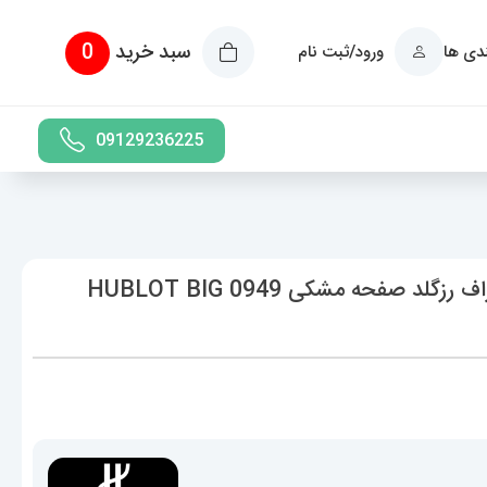
سبد خرید
0
ندی ها
ورود/ثبت نام
09129236225
ساعت ست هابلوت مردانه و زنانه کرنوگراف رزگلد صفحه مشکی 0949 HUBLOT BIG
حدوده
یمت:
8,589,000 تومان
ا