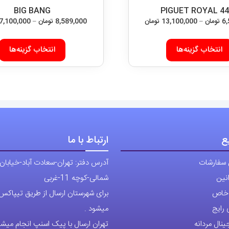
BIG BANG
PIGUET ROYAL 4
محدوده
6
تومان
–
13,100,000
تومان
8,589,000
تومان
–
7,100,000
قیمت:
این
6,589,000 تومان
انتخاب گزینه‌ها
انتخاب گزینه‌ها
محصول
تا
دارای
13,100,000 تومان
انواع
مختلفی
می
باشد.
ع
ارتباط با ما
گزینه
ها
 سفارشات
آدرس دفتر: تهران-سعادت آباد-خیابان
ممکن
نین
شمالی-کوچه 11-غربی
است
ی خاص
برای شهرستان ارسال از طریق تیپاکس ی
در
رایج
میشود .
صفحه
نال مردانه
تهران ارسال با پیک اسنپ انجام میشو