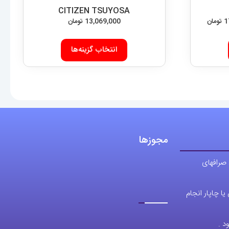
CITIZEN TSUYOSA
محدوده
1
تومان
13,069,000
تومان
قیمت:
این
این
8,589,000 تومان
انتخاب گزینه‌ها
محصول
محصول
تا
دارای
دارای
17,100,000 تومان
انواع
انواع
مختلفی
مختلفی
می
می
باشد.
باشد.
مجوزها
گزینه
گزینه
ها
ها
 صرافهای
ممکن
ممکن
است
است
ا چاپار انجام
در
در
صفحه
صفحه
د .