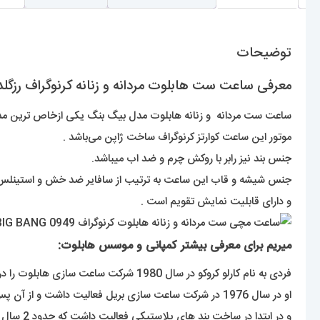
توضیحات
معرفی ساعت ست هابلوت مردانه و زنانه کرنوگراف رزگلد صفحه مشکی 49
ساعت ست مردانه و زنانه هابلوت مدل بیگ بنگ یکی ازخاص ترین مدل ه
موتور این ساعت کوارتز کرنوگراف ساخت ژاپن می‌باشد .
جنس بند نیز رابر با روکش چرم و ضد اب میباشد.
جنس شیشه و قاب این ساعت به ترتیب از سافایر ضد خش و استینل
و دارای قابلیت نمایش تقویم است .
میریم برای معرفی بیشتر کمپانی و موسس هابلوت:
فردی به نام کارلو کروکو در سال 1980 شرکت ساعت سازی هابلوت را در سوئیس تاسیس کرد .
او در سال 1976 در شرکت ساعت سازی بریل فعالیت داشت و از آن پس تصمیم گرفت برند شخصی خود را راه اندازی کند
و در ابتدا در ساخت بند های پلاستیکی فعالیت داشت که حدود 2 سال ساخت این بندها زمان برد .