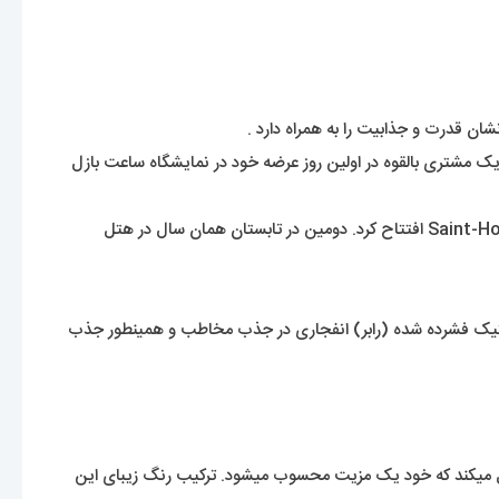
ک مشتری بالقوه در اولین روز عرضه خود در نمایشگاه ساعت بازل
از سال 2019، Hublot دارای 169 بوتیک در چندین کشور بود. در فوریه 2007، Hublot اولین فروشگاه تک برند خود را در پاریس، در خیابان Saint-Honoré افتتاح کرد. دومین در تابستان همان سال در هتل
نس لاستیک فشرده شده (رابر) انفجاری در جذب مخاطب و همینطور جذب
ل میکند که خود یک مزیت محسوب میشود. ترکیب رنگ زیبای این