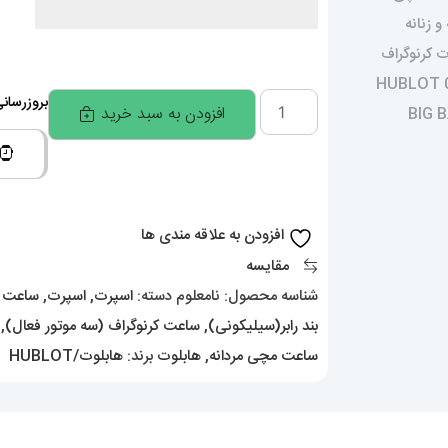
ساعت
بروزرسانی قیمت
افزودن به سبد خرید
ست
هابلوت
مردانه
و
افزودن به علاقه مندی ها
زنانه
مقایسه
کرنوگراف
شناسه محصول:
نامعلوم
دسته:
اسپرت
,
اسپرت
,
ساعت ب
رزگلد
بند رابر(سیلیکونی)
,
ساعت کرنوگراف (سه موتور فعال)
,
صفحه
ساعت مچی مردانه
,
هابلوت
برند:
هابلوت/HUBLOT
مشکی
0949
HUBLOT