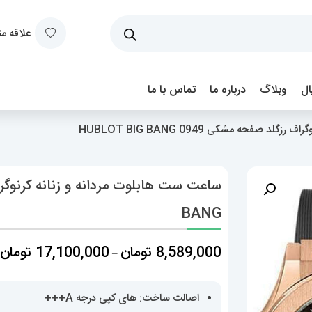
علاقه م
ل
وبلاگ
درباره ما
تماس با ما
 صفحه مشکی 0949 HUBLOT BIG BANG
BANG
م
8,589,000
تومان
17,100,000
تومان
–
ق
اصالت ساخت: های کپی درجه A+++
ت