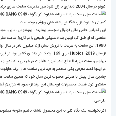
کروکو در سال 2004 دیداری با ژان کلود بیور مدیریت ساعت سازی برند امگا دیدار داشته و او را بعنوان مدیرعامل برند هابلوت برگزید .
کمپانی هابلوت از پیشگامان رشته های ورزشی بوده است
این کمپانی حامی مالی فوتبال منچستر یونایتد ، یوونتوس ، بایرن مونیخ ، جام جهانی 2010 ، 2014 ، 2018 بوده است . این برند در سراسر جهان نشان 
ساعتی که او خلق کرد اولین بند لاستیکی طبیعی را در تاریخ ساعت س
1980، این ساعت به سرعت با فروش بیش از 2 میلیون دلار در سال اول خود به موفقیت تجاری دست یافت.
بیبلوس، سنت تروپه افتتاح شد. امروزه هابلوت در خیابان باند لندن و بس
در اینجا قصد معرفی یکی منحصر به فرد ترین ساعت های برند هابلو
چندین سال پیش با معرفی محبوب ترین مدل خود که همین ساعت 
مشتری کرد. قیمت محصولات اورجینال این برند از حدود نه هزاردلار آغا
طراحی
اگر بخواهیم یک نگاه کلی به این محصول داشته باشیم متوجه میشوی