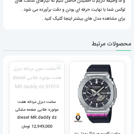
و ما وظیفه داریم تا اطمینان حاصل کنیم که نیازهای ساعت های
لوکس شما با نهایت حرفه ای بودن و دقت برآورده می شود .
برای مشاهده مدل های بیشتر
اینجا کلیک
کنید .
محصولات مرتبط
ساعت دیزل مردانه هفت
موتوره طلایی صفحه مشکی
diesel MR.daddy dz
01010
12,949,000
تومان
ساعت کاسیو جیشاک مدل بند