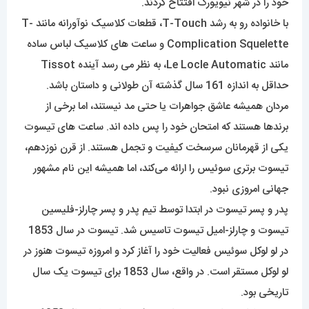
خود را در شهر نیویورک افتتاح کردند.
با خانواده رو به رشد T-Touch، قطعات کلاسیک نوآورانه مانند T-
Complication Squelette و ساعت های کلاسیک لباس ساده
مانند Le Locle Automatic، به نظر می رسد آینده Tissot
حداقل به اندازه 161 سال گذشته آن طولانی و داستان باشد.
مردان همیشه عاشق جواهرات یا حتی مد نیستند، اما برخی از
برندها هستند که امتحان خود را پس داده اند. ساعت های تیسوت
یکی از قهرمانان سرسخت کیفیت و تجمل هستند. از قرن نوزدهم،
تیسوت برتری سوئیس را ارائه می‌کند، اما همیشه این نام مشهور
جهانی امروزی نبود.
پدر و پسر تیسوت در ابتدا توسط تیم پدر و پسر چارلز-فلیسین
تیسوت و چارلز-امیل تیسوت تاسیس شد. تیسوت در سال 1853
در لو لوکل سوئیس فعالیت خود را آغاز کرد و امروزه تیسوت هنوز در
لو لوکل مستقر است. در واقع، سال 1853 برای تیسوت یک سال
تاریخی بود.