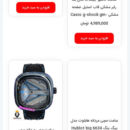
رابر مشکی قاب استیل صفحه
افزودن به سبد خرید
مشکی Casio g-shock gm-
2100 021462
4,989,000
تومان
افزودن به سبد خرید
ساعت مچی مردانه هابلوت مدل
بیگ بنگ 6634 Hublot big
bang
5,989,000
تومان