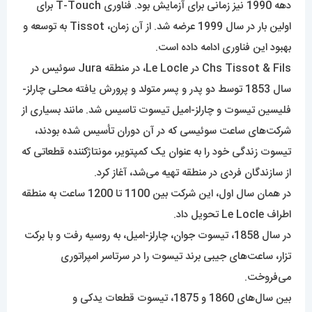
دهه 1990 نیز زمانی برای آزمایش بود. فناوری T-Touch برای
اولین بار در سال 1999 عرضه شد. از آن زمان، Tissot به توسعه و
بهبود این فناوری ادامه داده است.
Chs Tissot & Fils در Le Locle، در منطقه Jura سوئیس در
سال 1853 توسط دو پدر و پسر متولد و پرورش یافته محلی چارلز-
فلیسین تیسوت و چارلز-امیل تیسوت تاسیس شد. مانند بسیاری از
شرکت‌های ساعت سوئیسی که در آن دوران تأسیس شده بودند،
تیسوت زندگی خود را به عنوان یک کمپتویر، مونتاژکننده قطعاتی که
از سازندگان فردی در منطقه تهیه می‌شد، آغاز کرد.
در همان سال اول، این شرکت بین 1100 تا 1200 ساعت به منطقه
اطراف Le Locle تحویل داد.
در سال 1858، تیسوت جوان، چارلز-امیل، به روسیه رفت و با برکت
تزار، ساعت‌های جیبی برند تیسوت را در سرتاسر امپراتوری
می‌فروخت.
بین سال‌های 1860 و 1875، تیسوت قطعات یدکی و