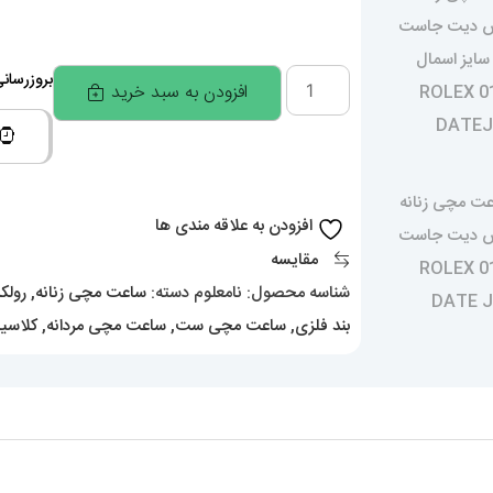
ساعت
بروزرسانی قیمت
افزودن به سبد خرید
ست
زنانه
و
مردانه
افزودن به علاقه مندی ها
رولکس
مقایسه
دیت
شناسه محصول:
نامعلوم
دسته:
ساعت مچی زنانه
,
رول
جاست
بند فلزی
,
ساعت مچی ست
,
ساعت مچی مردانه
,
کلاسی
طلایی
صفحه
مشکی
01483
ROLEX