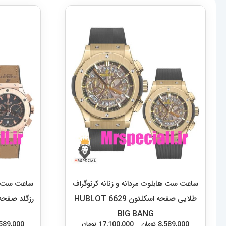
ساعت ست هابلوت مردانه و زنانه کرنوگراف
ساعت ست هاب
طلایی صفحه اسکلتون 6629 HUBLOT
BIG BANG
محدوده
8,589,000
تومان
–
17,100,000
تومان
,589,000
قیمت:
این
8,589,000 تومان
انتخاب گزینه‌ها
محصول
تا
دارای
17,100,000 تومان
انواع
مختلفی
می
باشد.