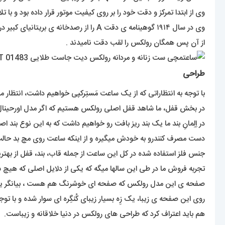
وی از ابتدا تمرکز و دقت خود را بر روی کیفیت موتور قرار داده بود و با تلاش های مستمر در سال ۱۹۱۰ گواهینامه ی دقت کرونومتریک ر
وی در سال ۱۹۱۴ گوهینامه ی دقت A را از رصدخانه ی بریتانیای کبیر دریافت کرد .
از آن پس همگان رولکس را لقب دقت نامیدند .
طراحی
با توجه به انتظاراتی که از یک ساعت مَستِرکپی خواهیم داشت، انتظار می
در بخش قفل، ما شاهد قفل اصلی رولکس هستیم که اگر مدل اورحینال ا
دست مصرف کنندرو به خودش میگیره و از اینکه ساعت روی مچ بد حالت ب
جنس فلز استفاده شده در کل این ساعت از جمله قاب، بند، قفل از به
تجربه فروش ما در طی این سالها میگه که یکی از دلایل اصلی که هیچ ش
صفحه ی این مدل رولکس که صفحه ای خوشرنگ هم هست ، بیانگر یک 
روی این صفحه ی زیبا، یک زِه بسیار زیبای کُنگِره ای سوار شده و با ت
هم باید اعتراف کرد که طراحی های رولکس در دنیا خلاقانه و زیباست.