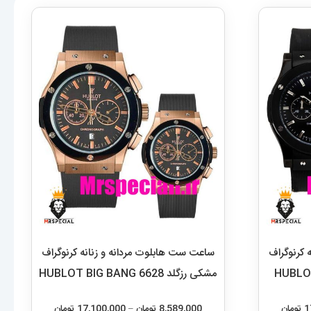
 کرنوگراف
ساعت ست هابلوت مردانه و زنانه کرنوگراف
صفحه مشکی 6626 HUBLOT
مشکی رزگلد 6628 HUBLOT BIG BANG
محدوده
محدوده
1
تومان
8,589,000
تومان
–
17,100,000
تومان
قیمت:
قیمت:
این
این
8,589,000 تومان
,589,000
انتخاب گزینه‌ها
محصول
محصول
تا
تا
دارای
دارای
17,100,000 تومان
17,100,000 تومان
انواع
انواع
مختلفی
مختلفی
می
می
باشد.
باشد.