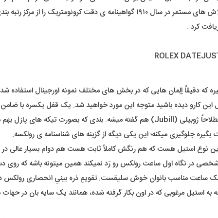
ا از مرکز رتبه بندی ساعت سوئیس دریافت کرد .
ره که دقیقاً اِلِمان هایی که در بخش های مختلف نمونه اورجینال استفاده شده 
ین کارو دیده باشید متوجه این مورد خواهید شد. یک قفل یکسره با ضامن د
در اِلِمانِ بند ما یک بند ریز بافت رو خواهیم داشت که به این نوع بند اصطلاحاً ژوبیلی (Jubill)
گیره جلوگیری میکنه؛ این یکی دیگه از گزینه های شناسنامه ی رولکسه.
ترین نوع استیل هست که هم رنگش کاملاً ثابت هست هم دوام بسیار عالی در 
خصی در نگاه اول ساعت رولکس رو رَد نمیکند همین میتونه باشه که روی دست 
ساعت مناسب بانوان خوش سلیقست. تقویمِ ذره بینیِ انحصاری رولکس در 
وجه به استیل مرغوبی که در اون بکار گرفته شده، همانند یک سایه بان در حهات