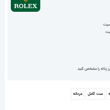
9,560, تومان
سیت
یت
زنانه را مشخص کنید .
ه
ست کامل
مردانه
انه
ست کامل
مردانه