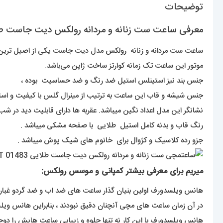
توضیحات
معرفی ساعت ست زنانه و مردانه رولکس دیت جاست طلایی صفحه مشکی
ساعت ست مردانه و زنانه
رولکس
مدل دیت جاست یکی از اصیل ترین مد
موتور این ساعت تک زمانه کوارتز ساخت ژاپن می‌باشد.
جنس بند نیز استینلس استیل ضد رنگ و ضد حساسیت بوده ،
جنس شیشه و قاب این ساعت به ترتیب از مینرال گلس با کیفیت و ا
نشانگر این مدل اعداد نگین میباشد. عقربه ها دارای قابلیت دید در شب 
رنگ قاب و بدنه کامل استیل طلایی با صفحه مشکی میباشد .
جزو رده کلاسیک و کژوال برای خانوم های شیک پوش میباشد .
میریم برای معرفی بیشتر کمپانی و موسس رولکس:
هانس ویلسدورف اولین بنیان گذار ساعت های ضد اب و ضد گردو غبار بود ک در سن ۲۴ سالگی سال ۱۹۰۵ یک شرکت تولید و توسعه انواع ساعت های مچی 
در آن زمان ساعت های مچی آنچنان دقیق نبودند ، بنابراین هانس و
هانس ویلسدورف با این کار نه تنها جلوه و زیبایی ساعت هایش را دوچند