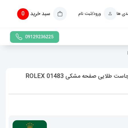
سبد خرید
0
ندی ها
ورود/ثبت نام
09129236225
ساعت ست زنانه و مردانه رولکس دیت جاست طلایی صفحه مشکی 01483 ROLEX
دوده
مت:
4,789,000 تومان