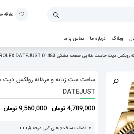
علاقه م
ل
وبلاگ
درباره ما
تماس با ما
کس دیت جاست طلایی صفحه مشکی 01483 ROLEX DATEJUST
DATEJUST
مح
4,789,000
تومان
9,560,000
تومان
–
قی
اصالت ساخت: های کپی درجه A+++
تا