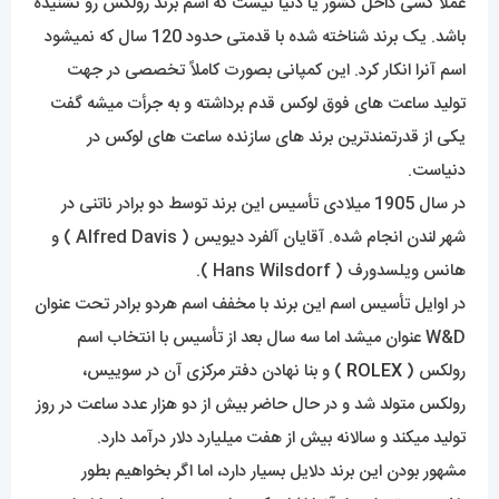
عملاً کسی داخل کشور یا دنیا نیست که اسم برند رولکس رو نشنیده
باشد. یک برند شناخته شده با قدمتی حدود 120 سال که نمیشود
اسم آنرا انکار کرد. این کمپانی بصورت کاملاً تخصصی در جهت
تولید ساعت های فوق لوکس قدم برداشته و به جرأت میشه گفت
یکی از قدرتمندترین برند های سازنده ساعت های لوکس در
دنیاست.
در سال 1905 میلادی تأسیس این برند توسط دو برادر ناتنی در
شهر لندن انجام شده. آقایان آلفرد دیویس ( Alfred Davis ) و
هانس ویلسدورف ( Hans Wilsdorf ).
در اوایل تأسیس اسم این برند با مخفف اسم هردو برادر تحت عنوان
W&D عنوان میشد اما سه سال بعد از تأسیس با انتخاب اسم
رولکس (
ROLEX
) و بنا نهادن دفتر مرکزی آن در سوییس،
رولکس متولد شد و در حال حاضر بیش از دو هزار عدد ساعت در روز
تولید میکند و سالانه بیش از هفت میلیارد دلار درآمد دارد.
مشهور بودن این برند دلایل بسیار دارد، اما اگر بخواهیم بطور