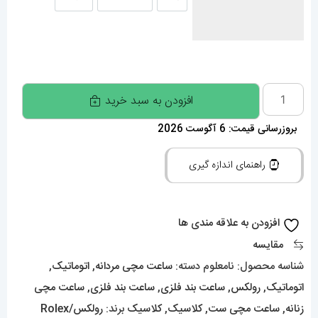
زنانه
ست کامل
مردانه
ساعت
افزودن به سبد خرید
ست
بروزرسانی قیمت: 6 آگوست 2026
رولکس
مردانه
راهنمای اندازه گیری
و
زنانه
دیت
افزودن به علاقه مندی ها
جاست
مقایسه
اتوماتیک
شناسه محصول:
نامعلوم
دسته:
ساعت مچی مردانه
,
اتوماتیک
,
دورنگ
اتوماتیک
,
رولکس
,
ساعت بند فلزی
,
ساعت بند فلزی
,
ساعت مچی
طلایی
زنانه
,
ساعت مچی ست
,
کلاسیک
,
کلاسیک
برند:
رولکس/Rolex