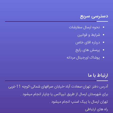
صفحه
صفحه
محصول
محصول
دسترسی سریع
انتخاب
انتخاب
نحوه ارسال سفارشات
شوند
شوند
شرایط و قوانین
درباره اقای خاص
پرسش های رایج
پوشاک اورجینال مردانه
ارتباط با ما
آدرس دفتر: تهران-سعادت آباد-خیابان صرافهای شمالی-کوچه 11-غربی
برای شهرستان ارسال از طریق تیپاکس یا چاپار انجام میشود .
تهران ارسال با پیک اسنپ انجام میشود .
راه های ارتباطی