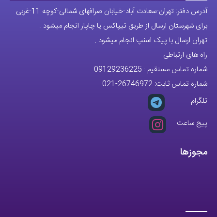
آدرس دفتر: تهران-سعادت آباد-خیابان صرافهای شمالی-کوچه 11-غربی
برای شهرستان ارسال از طریق تیپاکس یا چاپار انجام میشود .
تهران ارسال با پیک اسنپ انجام میشود .
راه های ارتباطی
شماره تماس مستقیم :
09129236225
شماره تماس ثابت:
26746972
-021
تلگرام
پیج ساعت
مجوزها