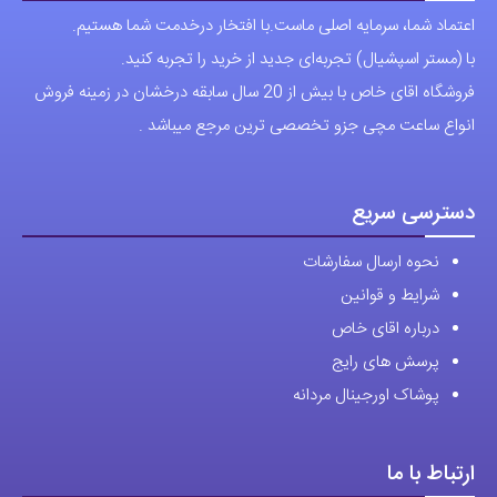
اعتماد شما، سرمایه اصلی ماست.با افتخار درخدمت شما هستیم.
ها
ها
با (مستر اسپشیال) تجربه‌ای جدید از خرید را تجربه کنید.
ممکن
ممکن
فروشگاه اقای خاص با بیش از 20 سال سابقه درخشان در زمینه فروش
است
است
انواع ساعت مچی جزو تخصصی ترین مرجع میباشد .
در
در
صفحه
صفحه
محصول
محصول
دسترسی سریع
انتخاب
انتخاب
نحوه ارسال سفارشات
شوند
شوند
شرایط و قوانین
درباره اقای خاص
پرسش های رایج
پوشاک اورجینال مردانه
ارتباط با ما