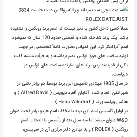
از آن پس همگان رولکس را لقب دقت نامیدند .
عملاً کسی داخل کشور یا دنیا نیست که اسم برند رولکس را نشنیده
باشد. یک برند شناخته شده با قدمتی حدود 120 سال که نمیشود
اسم آنرا انکار کرد. این کمپانی بصورت کاملاً تخصصی در جهت
تولید ساعت های فوق لوکس قدم برداشته و به جرأت میشه گفت
یکی از قدرتمندترین برند های سازنده ساعت های لوکس در
دنیاست.
در سال 1905 میلادی تأسیس این برند توسط دو برادر ناتنی در
شهر لندن انجام شده. آقایان آلفرد دیویس ( Alfred Davis ) و
هانس ویلسدورف ( Hans Wilsdorf ).
در اوایل تأسیس اسم این برند با مخفف اسم هردو برادر تحت عنوان
W&D عنوان میشد اما سه سال بعد از تأسیس با انتخاب اسم
رولکس (
ROLEX
) و بنا نهادن دفتر مرکزی آن در سوییس،