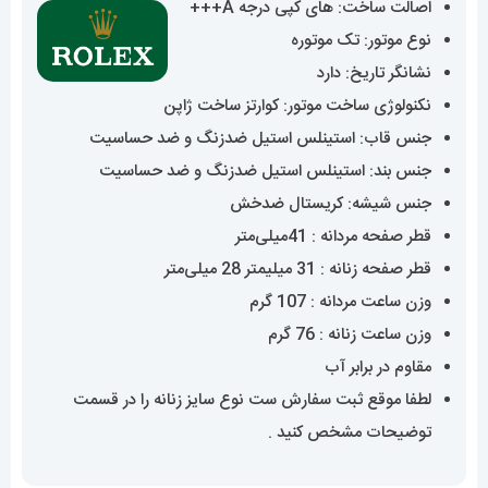
اصالت ساخت: های کپی درجه A+++
تا
نوع موتور: تک موتوره
9,160,000 تومان
نشانگر تاریخ: دارد
نکنولوژی ساخت موتور: کوارتز ساخت ژاپن
جنس قاب: استینلس استیل ضدزنگ و ضد حساسیت
جنس بند: استینلس استیل ضدزنگ و ضد حساسیت
جنس شیشه: کریستال ضدخش
قطر صفحه مردانه : 41میلی‌متر
قطر صفحه زنانه : 31 میلیمتر 28 میلی‌متر
وزن ساعت مردانه : 107 گرم
وزن ساعت زنانه : 76 گرم
مقاوم در برابر آب
لطفا موقع ثبت سفارش ست نوع سایز زنانه را در قسمت
توضیحات مشخص کنید .