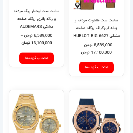
ساعت ست هابلوت مردانه و
ساعت ست اودمار پیگه مردانه
زنانه کرنوگراف رزگلد صفحه
و زنانه باتری رزگلد صفحه
مشکی 6627 HUBLOT BIG
مشکی AUDEMARS
PIGUET ROYAL 4420
BANG
8,589,000
تومان
–
6,589,000
تومان
–
محدوده
محدوده
17,100,000
تومان
13,100,000
تومان
قیمت:
قیمت:
این
این
8,589,000 تومان
9,000
انتخاب گزینه‌ها
انتخاب گزینه‌ها
محصول
محصول
تا
تا
دارای
دارای
17,100,000 تومان
13,100,000 تومان
انواع
انواع
مختلفی
مختلفی
می
می
باشد.
باشد.
گزینه
گزینه