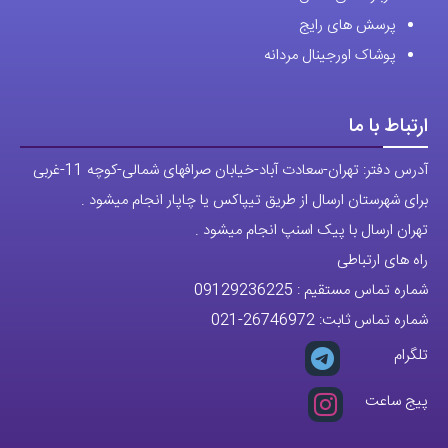
آدرس دفتر: تهران-سعادت آباد-خیابان صرافهای شمالی-کوچه 11-غربی
برای شهرستان ارسال از طریق تیپاکس یا چاپار انجام میشود .
تهران ارسال با پیک اسنپ انجام میشود .
راه های ارتباطی
شماره تماس مستقیم :
09129236225
شماره تماس ثابت:
26746972
-021
تلگرام
پیج ساعت
مجوزها