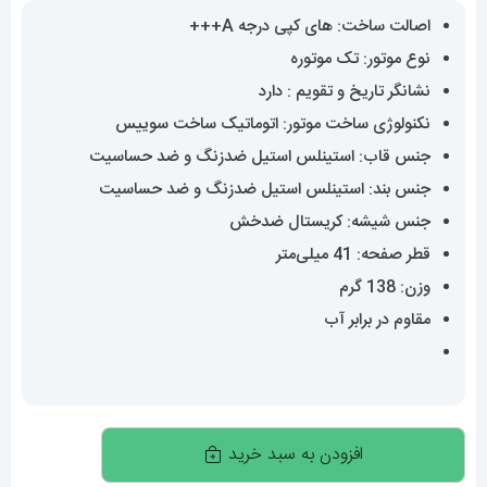
اصالت ساخت: های کپی درجه A+++
نوع موتور: تک موتوره
نشانگر تاریخ و تقویم : دارد
نکنولوژی ساخت موتور: اتوماتیک ساخت سوییس
جنس قاب: استینلس استیل ضدزنگ و ضد حساسیت
جنس بند: استینلس استیل ضدزنگ و ضد حساسیت
جنس شیشه: کریستال ضدخش
قطر صفحه: 41 میلی‌متر
وزن: 138 گرم
مقاوم در برابر آب
ساعت
افزودن به سبد خرید
مچی