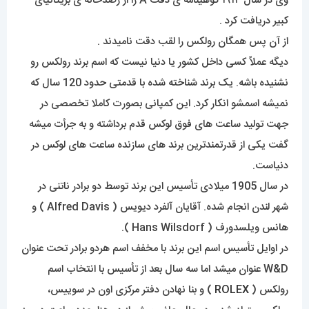
وی در سال ۱۹۱۴ گوهینامه ی دقت A را از رصدخانه ی بریتانیای
کبیر دریافت کرد .
از آن پس همگان رولکس را لقب دقت نامیدند .
دیگه عملاً کسی داخل کشور یا دنیا نیست که اسم برند رولکس رو
نشنیده باشه. یک برند شناخته شده با قدمتی حدود 120 سال که
نمیشه اسمشو انکار کرد. این کمپانی بصورت کاملا تخصصی در
جهت تولید ساعت های فوق لوکس قدم برداشته و به جرأت میشه
گفت یکی از قدرتمندترین برند های سازنده ساعت های لوکس در
دنیاست.
در سال 1905 میلادی تأسیس این برند توسط دو برادر ناتنی در
شهر لندن انجام شده. آقایان آلفرد دیویس ( Alfred Davis ) و
هانس ویلسدورف ( Hans Wilsdorf ).
در اوایل تأسیس اسم این برند با مخفف اسم هردو برادر تحت عنوان
W&D عنوان میشد اما سه سال بعد از تأسیس با انتخاب اسم
رولکس (
ROLEX
) و بنا نهادن دفتر مرکزی اون در سوییس،