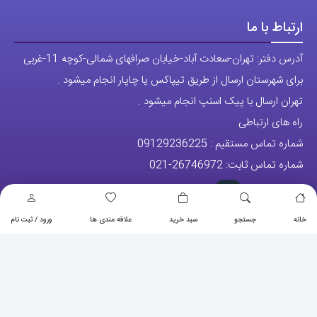
ارتباط با ما
آدرس دفتر: تهران-سعادت آباد-خیابان صرافهای شمالی-کوچه 11-غربی
برای شهرستان ارسال از طریق تیپاکس یا چاپار انجام میشود .
تهران ارسال با پیک اسنپ انجام میشود .
راه های ارتباطی
شماره تماس مستقیم :
09129236225
شماره تماس ثابت:
26746972
-021
تلگرام
پیج ساعت
خانه
جستجو
سبد خرید
علاقه مندی ها
ورود / ثبت نام
مجوزها