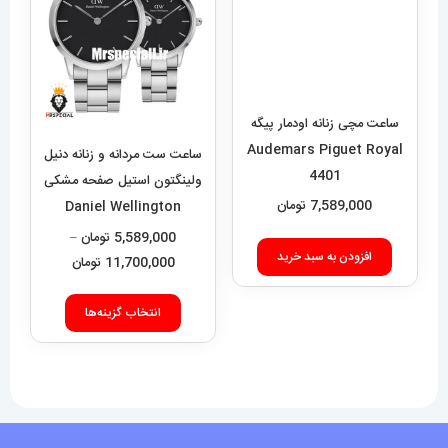
ساعت مچی زنانه اودمار پیگه
Audemars Piguet Royal
ساعت ست مردانه و زنانه دنیل
4401
ولینگتون استیل صفحه مشکی
7,589,000
تومان
Daniel Wellington
020551
5,589,000
تومان
–
افزودن به سبد خرید
محدوده
11,700,000
تومان
قیمت:
این
9,000
انتخاب گزینه‌ها
محصول
تا
دارای
11,700,000 تومان
انواع
مختلفی
می