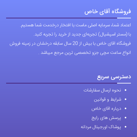
باشد.
فروشگاه آقای خاص
گزینه
اعتماد شما، سرمایه اصلی ماست.با افتخار درخدمت شما هستیم.
ها
با (مستر اسپشیال) تجربه‌ای جدید از خرید را تجربه کنید.
ممکن
فروشگاه اقای خاص با بیش از 20 سال سابقه درخشان در زمینه فروش
است
انواع ساعت مچی جزو تخصصی ترین مرجع میباشد .
در
صفحه
محصول
دسترسی سریع
انتخاب
نحوه ارسال سفارشات
شوند
شرایط و قوانین
درباره اقای خاص
پرسش های رایج
پوشاک اورجینال مردانه