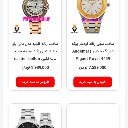
ساعت مچی زنانه اودمار پیگه
ساعت زنانه کارتیه مدل بالن بلو
دورنگ طلایی Audemars
بند استیل رزگلد صفحه سفید
Piguet Royal 4459
قاب نگین cartier ballon
bleu 020909
7,589,000
تومان
8,989,000
تومان
افزودن به سبد خرید
افزودن به سبد خرید