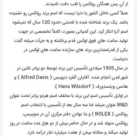
از آن پس همگان رولکس را لقب دقت نامیدند .
عملاً کسی داخل کشور یا دنیا نیست که اسم برند رولکس رو نشنیده
باشد. یک برند شناخته شده با قدمتی حدود 120 سال که نمیشود
اسم آنرا انکار کرد. این کمپانی بصورت کاملاً تخصصی در جهت
تولید ساعت های فوق لوکس قدم برداشته و به جرأت میشه گفت
یکی از قدرتمندترین برند های سازنده ساعت های لوکس در
دنیاست.
در سال 1905 میلادی تأسیس این برند توسط دو برادر ناتنی در
شهر لندن انجام شده. آقایان آلفرد دیویس ( Alfred Davis ) و
هانس ویلسدورف ( Hans Wilsdorf ).
در اوایل تأسیس اسم این برند با مخفف اسم هردو برادر تحت عنوان
W&D عنوان میشد اما سه سال بعد از تأسیس با انتخاب اسم
رولکس (
ROLEX
) و بنا نهادن دفتر مرکزی آن در سوییس،
رولکس متولد شد و در حال حاضر بیش از دو هزار عدد ساعت در روز
تولید میکند و سالانه بیش از هفت میلیارد دلار درآمد دارد.