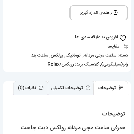
رولکس
راهنمای اندازه گیری
دیت
جاست
اتومات
افزودن به علاقه مندی ها
01153
مقایسه
ROLEX
دسته:
ساعت مچی مردانه
,
اتوماتیک
,
رولکس
,
ساعت بند
DATEJUST
رابر(سیلیکونی)
,
کلاسیک
برند:
رولکس/Rolex
عدد
توضیحات
توضیحات تکمیلی
نظرات (0)
توضیحات
معرفی ساعت مچی مردانه رولکس دیت جاست