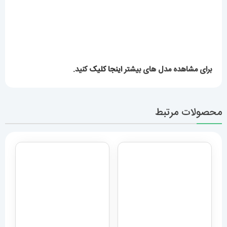
ساعت مچی مردانه مدل بیگ
ساعت مچی مردانه دیزل هفت
بنگ هابلوت کهکشانی 6633
موتوره رزگلد DIESEL MR.
Daddy 1526
Hublot big bang
19,289,000
تومان
12,989,000
تومان
افزودن به سبد خرید
افزودن به سبد خرید