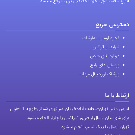
آدرس دفتر: تهران-سعادت آباد-خیابان صرافهای شمالی-کوچه 11-غربی
برای شهرستان ارسال از طریق تیپاکس یا چاپار انجام میشود .
تهران ارسال با پیک اسنپ انجام میشود .
راه های ارتباطی
شماره تماس مستقیم :
09129236225
شماره تماس ثابت:
26746972
-021
تلگرام
پیج ساعت
مجوزها