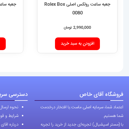
جعبه ساعت رولکس اصلی Rolex Box
0080
2,990,000
تومان
افزودن به سبد خرید
فروشگاه آقای خاص
دسترسی سری
اعتماد شما، سرمایه اصلی ماست.با افتخار درخدمت
نحوه ارسال
شما هستیم.
شرایط و قوا
با (مستر اسپشیال) تجربه‌ای جدید از خرید را تجربه
درباره اقا