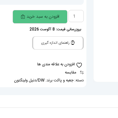
جعبه
افزودن به سبد خرید
اصلی
ساعت
بروزرسانی قیمت: 8 آگوست 2026
دنیل
راهنمای اندازه گیری
ولینگتون
0004
Daniel
افزودن به علاقه مندی ها
Wellington
مقایسه
Box
دسته:
جعبه و پاکت
برند:
DW/دنیل ولینگتون
عدد