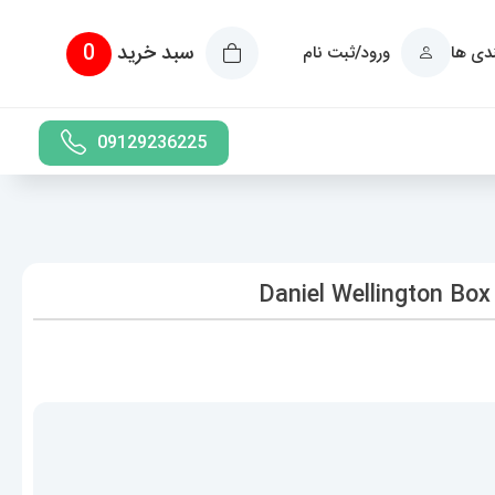
سبد خرید
0
ندی ها
ورود/ثبت نام
09129236225