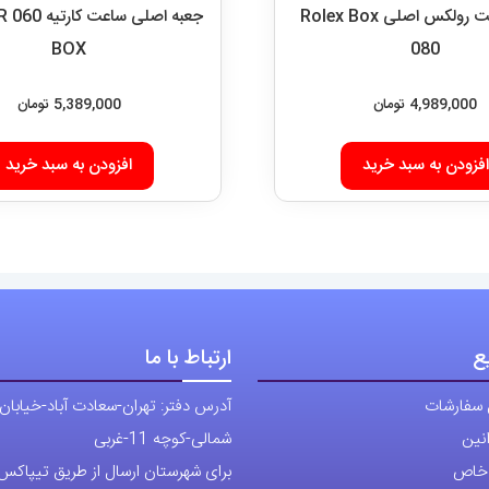
جعبه ساعت رولکس اصلی Rolex Box
جعبه
BOX
080
4,989,000
تومان
5,389,000
تومان
افزودن به سبد خرید
افزودن به سبد خرید
ع
ارتباط با ما
 سفارشات
آدرس دفتر: تهران-سعادت آباد-خیابان
نین
شمالی-کوچه 11-غربی
ی خاص
برای شهرستان ارسال از طریق تیپاکس ی