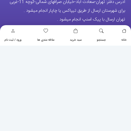
آدرس دفتر: تهران-سعادت آباد-خیابان صرافهای شمالی-کوچه 11-غربی
برای شهرستان ارسال از طریق تیپاکس یا چاپار انجام میشود .
تهران ارسال با پیک اسنپ انجام میشود .
راه های ارتباطی
شماره تماس مستقیم :
09129236225
خانه
جستجو
سبد خرید
علاقه مندی ها
ورود / ثبت نام
شماره تماس ثابت:
26746972
-021
تلگرام
پیج ساعت
مجوزها