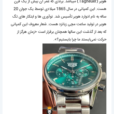
هویر
(Tagheuer) میباشد. برندی که عمر آن بیش از یک قرن
هست. این کمپانی در سال 1865 میلادی توسط یک جوان 20
ساله به نام ادوارد هویر تأسیس شد. نوآوری ها و ابتکار های تگ
هویر در تولید ساعت مچی زبانزد هست. شعار معروف این کمپانی
که بعد از گذشت این سالها همچنان برقرار است <زمان هرگز از
حرکت نمی‌ایستد ما چرا بایستیم؟>.