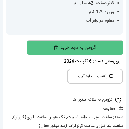
قطر صفحه: 42 میلی‌متر
وزن : 179 گرم
مقاوم در برابر آب
ساعت
افزودن به سبد خرید
تگ
هویر
بروزرسانی قیمت: 6 آگوست 2026
مردانه
راهنمای اندازه گیری
مدل
کررا
کرنوگراف
افزودن به علاقه مندی ها
استیل
مقایسه
صفحه
دسته:
ساعت مچی مردانه
,
اسپرت
,
تگ هویر
,
ساعت باتری(کوارتز)
,
سبز
ساعت بند فلزی
,
ساعت کرنوگراف (سه موتور فعال)