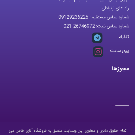
راه های ارتباطی
شماره تماس مستقیم :
09129236225
شماره تماس ثابت:
26746972
-021
تلگرام
پیج ساعت
مجوزها
تمام حقوق مادی و معنوی این وبسایت متعلق به فروشگاه آقای خاص می