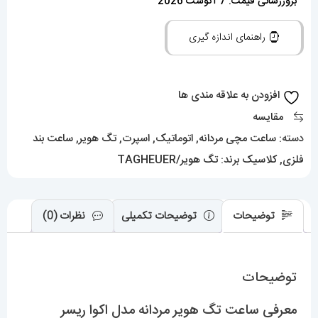
هویر
بروزرسانی قیمت: 7 آگوست 2026
مردانه
راهنمای اندازه گیری
مدل
اکوا
ریسر
افزودن به علاقه مندی ها
اتوماتیک
مقایسه
استیل
دسته:
ساعت مچی مردانه
,
اتوماتیک
,
اسپرت
,
تگ هویر
,
ساعت بند
صفحه
فلزی
,
کلاسیک
برند:
تگ هویر/TAGHEUER
سبز
01818
TAG
توضیحات
توضیحات تکمیلی
نظرات (0)
HEUER
AQUA
توضیحات
RACER
عدد
معرفی ساعت تگ هویر مردانه مدل اکوا ریسر