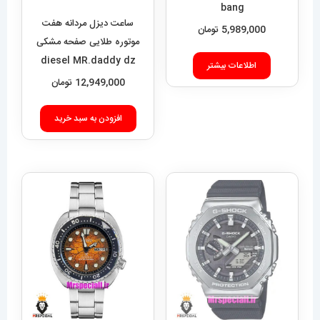
bang
ساعت دیزل مردانه هفت
5,989,000
تومان
موتوره طلایی صفحه مشکی
diesel MR.daddy dz
اطلاعات بیشتر
01010
12,949,000
تومان
افزودن به سبد خرید