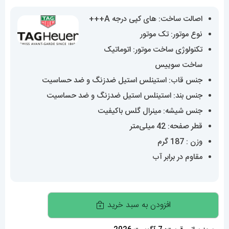
اصالت ساخت: های کپی درجه A+++
نوع موتور: تک موتور
تکنولوژی ساخت موتور: اتوماتیک
ساخت سوییس
جنس قاب: استینلس استیل ضدزنگ و ضد حساسیت
جنس بند: استینلس استیل ضدزنگ و ضد حساسیت
جنس شیشه: مینرال گلس باکیفیت
قطر صفحه: 42 میلی‌متر
وزن : 187 گرم
مقاوم در برابر آب
ساعت
افزودن به سبد خرید
تگ