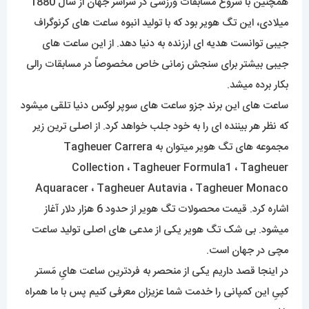
همچنین با شروع مسابقات ورزشی در سراسر جهان از سال 1880
میلادی، این تگ هویر بود که با تولید انبوه ساعت های کرنوگراف
جیبی توانست هدیه ای ارزنده به دنیا دهد. از این ساعت های
جیبی بیشتر برای سنجش زمانی خاص مخصوصاً در مسابقات رالی
بکار برده میشد.
ساعت های این برند جزو ساعت های سوپر لوکس دنیا تلقی میشود
که نظر هر بیننده ای را به خود جلب خواهد کرد. از اصلی ترین زیر
مجموعه های تگ هویر میتوان به Tagheuer Carrera
Collection ، Tagheuer Formula1 ، Tagheuer
Aquaracer ، Tagheuer Autavia ، Tagheuer Monaco
اشاره کرد. قیمت محصولات تگ هویر از حدود 6 هزار دلار آغاز
میشود. بی شک تگ هویر یکی از مدعی های اصلی تولید ساعت
مچی در جهان است.
در اینجا قصد داریم یکی از منحصر به فردترین ساعت هایِ مَستر
کپیِ این کمپانی را خدمت شما عزیزان معرفی کنیم پس با ما همراه