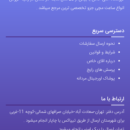
انواع ساعت مچی جزو تخصصی ترین مرجع میباشد .
دسترسی سریع
نحوه ارسال سفارشات
شرایط و قوانین
درباره اقای خاص
پرسش های رایج
پوشاک اورجینال مردانه
ارتباط با ما
آدرس دفتر: تهران-سعادت آباد-خیابان صرافهای شمالی-کوچه 11-غربی
برای شهرستان ارسال از طریق تیپاکس یا چاپار انجام میشود .
تهران ارسال با پیک اسنپ انجام میشود .