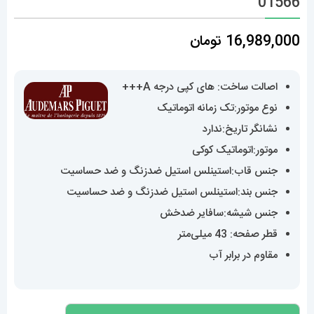
01566
16,989,000
تومان
اصالت ساخت: های کپی درجه A+++
نوع موتور:تک زمانه اتوماتیک
نشانگر تاریخ:ندارد
موتور:اتوماتیک کوکی
جنس قاب:استینلس استیل ضدزنگ و ضد حساسیت
جنس بند:استینلس استیل ضدزنگ و ضد حساسیت
جنس شیشه:سافایر ضدخش
قطر صفحه: 43 میلی‌متر
مقاوم در برابر آب
ساعت