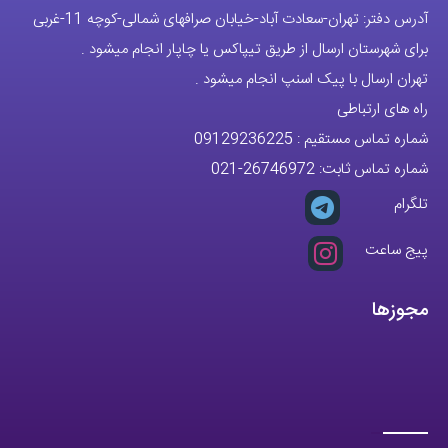
آدرس دفتر: تهران-سعادت آباد-خیابان صرافهای شمالی-کوچه 11-غربی
برای شهرستان ارسال از طریق تیپاکس یا چاپار انجام میشود .
تهران ارسال با پیک اسنپ انجام میشود .
راه های ارتباطی
شماره تماس مستقیم :
09129236225
شماره تماس ثابت:
26746972
-021
تلگرام
پیج ساعت
مجوزها