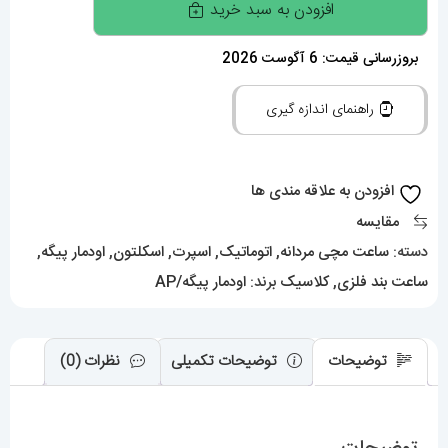
افزودن به سبد خرید
اودمار
پیگه
بروزرسانی قیمت: 6 آگوست 2026
مردانه
راهنمای اندازه گیری
اتوماتیک
ای
پی
افزودن به علاقه مندی ها
رویال
مقایسه
اوک
دسته:
ساعت مچی مردانه
,
اتوماتیک
,
اسپرت
,
اسکلتون
,
اودمار پیگه
,
اسکلتون
ساعت بند فلزی
,
کلاسیک
برند:
اودمار پیگه/AP
AUDEMARS
PIGUET
ROYAL
توضیحات
توضیحات تکمیلی
نظرات (0)
01566
عدد