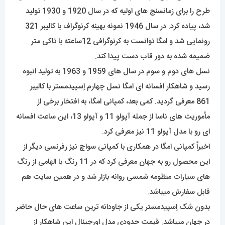
طرح را برای زمانسنج های اولیه که در سال 1920 و 1930 تولید
شد، پیاده کرد. در سال 1946 نمونه بهینه کرنوگراف با کالیبر 321
رونمایی شد و امگا توانست به کرنوگرافی 12ساعته با تاکی متر
ضمیمه شده به دور قاب دست پیدا کند.
نسل های دوم و سوم در سال های 1959 و 1963 به تولید انبوه
رسید و شاهکار افسانه ای امگا نسل چهارم اِسپیدمستر با کالیبر
861 معرفی گردید. کمی بعد، کمپانی امگا، به افتخار برخی از
مأموریت های ناسا از جمله آپولو 11 و آپولو 13، این ساعت افسانه
ای رو با مدل آپولو 11 نیز معرفی کرد.
اخیراً کمپانی امگا در همکاری با کمپانی سواچ نیز رفرنسی دیگر از
این محصول رو به جهان معرفی کرد که در 11 رنگ با الهامی از رنگ
های سیارات منظومه شمسی روانه بازار شد و در همین سایت هم
قابل سفارش میباشد.
بدون شک اِسپیدمستر یکی از جاودانه ترین ساعت های حال حاضر
در جهان میباشد. قیمتِ حدودی مدلِ اورجینالِ این شاهکار از