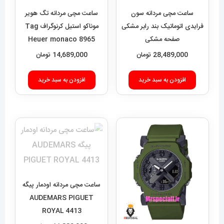
ساعت مچی مردانه سون
ساعت مچی مردانه تگ هویر
فرایدی اتوماتیک بند رابر مشکی
موناکو استیل کرنوگراف Tag
صفحه مشکی
Heuer monaco 8965
SEVENFRIDAY 021408
28,489,000
تومان
14,689,000
تومان
افزودن به سبد خرید
افزودن به سبد خرید
ساعت مچی مردانه اودمار پیگه
AUDEMARS PIGUET
ROYAL 4413