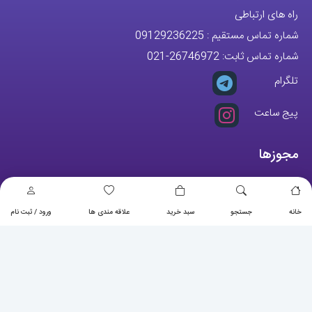
راه های ارتباطی
شماره تماس مستقیم :
09129236225
شماره تماس ثابت:
26746972
-021
تلگرام
پیج ساعت
مجوزها
خانه
جستجو
سبد خرید
علاقه مندی ها
ورود / ثبت نام
تمام حقوق مادی و معنوی این وبسایت متعلق به فروشگاه آقای خاص می