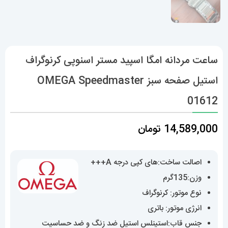
ساعت مردانه امگا اسپید مستر اسنوپی کرنوگراف
استیل صفحه سبز OMEGA Speedmaster
01612
14,589,000
تومان
اصالت ساخت:های کپی درجه A+++
وزن:135گرم
نوع موتور: کرنوگراف
انرژی موتور: باتری
جنس قاب:استینلس استیل ضد زنگ و ضد حساسیت