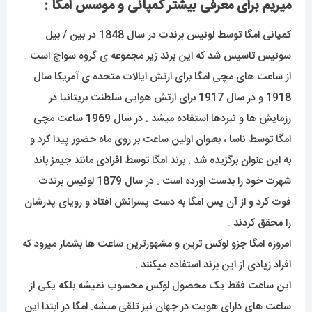
میریم برای معرفی بیشتر کمپانی و موسس امگا :
کمپانی امگا توسط لوئیس برندت در سال 1848 در بین / بیل
سوئیس تاسیس شد که این برند زیر مجموعه ی گروه سواچ است .
از ساعت های مچی امگا برای ارتش ایالات متحده ی آمریکا سال
1918 و در سال 1917 برای ارتش هوایی سلطنت بریتانیا در
رزمایش ها و نبردها استفاده میشد . در سال 1969 ساعت مچی
امگا توسط ناسا ، بعنوان اولین ساعت بر روی ماه حضور پیدا کرد و
به این عنوان برگزیده شد . برند امگا توسط افرادی مانند جیمز باند
شهرت خود را بدست اورده است . در سال 1879 لوئیس برندت
فوت کرد و از آن پس امگا به دست پسرانش افتاد و رویای پدرشان
را محقق کردند .
امروزه امگا جزو لوکس ترین و مشهورترین ساعت ها بشمار میرود که
افراد زیادی از این برند استفاده میکنند .
این ساعت فقط یک محصول لوکس محسوب نمیشه بلکه یکی از
ساعت های دارای هویت در جهان نیز تلقی میشه. امگا در ابتدا این