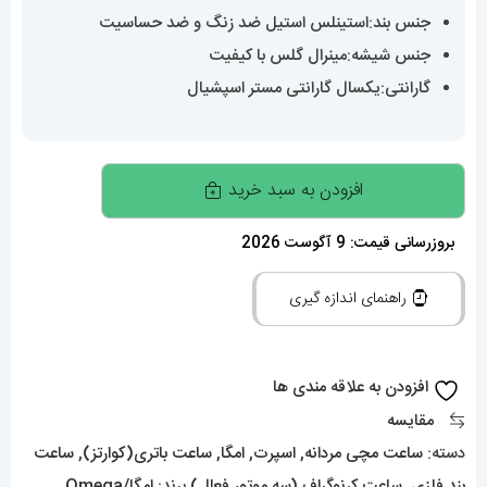
جنس بند:استینلس استیل ضد زنگ و ضد حساسیت
جنس شیشه:مینرال گلس با کیفیت
گارانتی:یکسال گارانتی مستر اسپشیال
ساعت
افزودن به سبد خرید
مردانه
امگا
بروزرسانی قیمت: 9 آگوست 2026
اسپید
راهنمای اندازه گیری
مستر
اسنوپی
کرنوگراف
افزودن به علاقه مندی ها
استیل
مقایسه
صفحه
دسته:
ساعت مچی مردانه
,
اسپرت
,
امگا
,
ساعت باتری(کوارتز)
,
ساعت
سبز
بند فلزی
,
ساعت کرنوگراف (سه موتور فعال)
برند:
امگا/Omega