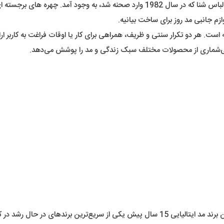
برند Emporio Armani در اواسط دهه 70 با لوازم جانبی، لباس زیر و لباس شنا که در سال 82
وازم جانبی مد روز برای ساخت بیانیه.
 هر دو تکرار سنتی و ظریف، همراهی برای کار یا اوقات فراغت به کاربر ارائه
د بی‌شماری از محصولات مختلف سبک زندگی و مد را پوشش می‌دهد.
کافی است بگوییم که این شرکت در بسیاری از کیک ها انگشت دارد. این برند مد ایتالیایی 15 سا