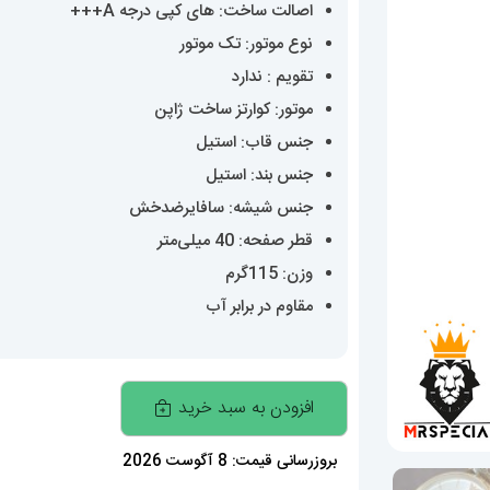
اصالت ساخت: های کپی درجه A+++
نوع موتور: تک موتور
تقویم : ندارد
موتور: کوارتز ساخت ژاپن
جنس قاب: استیل
جنس بند: استیل
جنس شیشه: سافایرضدخش
قطر صفحه: 40 میلی‌متر
وزن: 115گرم
مقاوم در برابر آب
ساعت
افزودن به سبد خرید
امپریو
ارمانی
بروزرسانی قیمت: 8 آگوست 2026