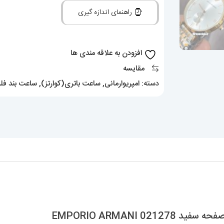
مردانه
راهنمای اندازه گیری
استیل
دو
رنگ
افزودن به علاقه مندی ها
رزگلد
مقایسه
صفحه
دسته:
امپریوارمانی
,
ساعت باتری(کوارتز)
,
ساعت بند فل
سفید
021278
EMPORIO
ARMANI
عدد
 EMPORIO ARMANI