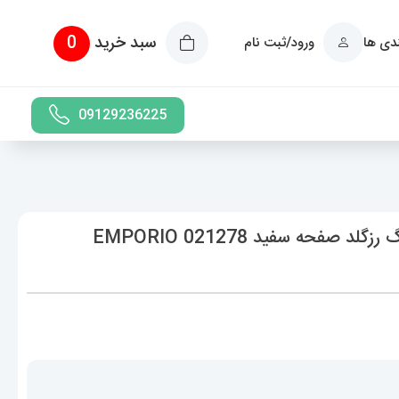
سبد خرید
0
ندی ها
ورود/ثبت نام
09129236225
ساعت امپریو ارمانی مردانه استیل دو رنگ رزگلد صفحه سفید 021278 EMPORIO