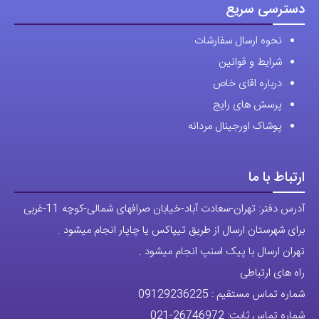
دسترسی سریع
نحوه ارسال سفارشات
شرایط و قوانین
درباره اقای خاص
پرسش های رایج
پوشاک اورجینال مردانه
ارتباط با ما
آدرس دفتر: تهران-سعادت آباد-خیابان صرافهای شمالی-کوچه 11-غربی
برای شهرستان ارسال از طریق تیپاکس یا چاپار انجام میشود .
تهران ارسال با پیک اسنپ انجام میشود .
راه های ارتباطی
شماره تماس مستقیم :
09129236225
شماره تماس ثابت:
26746972
-021