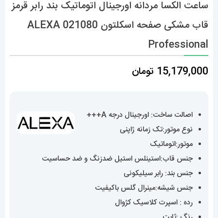
ساعت الکسا مردانه اورجینال اتوماتیک بند رابر قرمز
قاب مشکی صفحه اسکلتون 021080 ALEXA
Professional
15,179,000
تومان
اصالت ساخت: اورجینال درجه A+++
نوع موتور:تک زمانه ژاپنی
موتور:اتوماتیک
جنس قاب:استینلس استیل ضدزنگ و ضد حساسیت
جنس بند: رابر سیلیکونی
جنس شیشه:مینرال گلس باکیفیت
رده : اسپرت کلاسیک کژوال
رنگ :ثابت