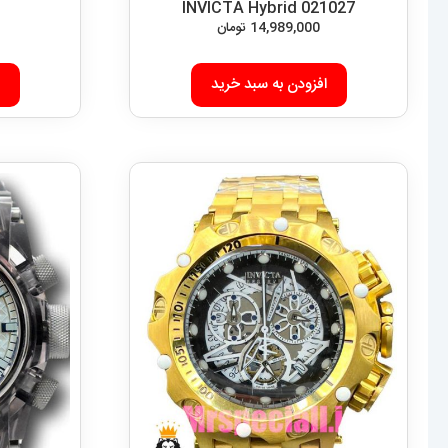
INVICTA Hybrid 021027
14,989,000
تومان
افزودن به سبد خرید