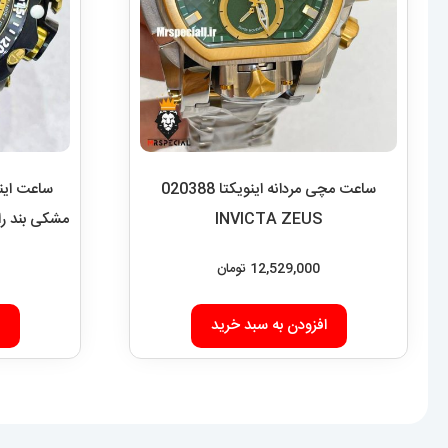
ساعت مچی مردانه اینویکتا 020388
ساعت اینو
INVICTA ZEUS
مشکی بند رابر TA VENOM 02058
12,529,000
تومان
افزودن به سبد خرید