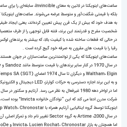
ساعت‌
های اینویکتا در لاتین به معنای Invincible، سابقه‌ای را برای ساعت‌های ماهرانه‌ای ایجاد کرده‌اند که نه تنها با دقت ساخته شده‌اند،
بلکه با قیمتی شگفت‌آور و متوسط ​​عرضه می‌شوند.
ساعت‌
های اینویکتا 
به هدف خود که بیش از یک قرن پیش تعیین کرده‌اند، یعنی ایجاد طیفی
شخصیت مفرح و قدرتمند این برند، فتنه قابل توجهی را از طرف متعصب
در حالی که قطعات ساخته شده با کیفیت بالا، که بیشتر به برندهای لوک
رقبا را با قیمت های مقرون به صرفه خود گیج کرده است .
ساعت‌
های
اینویکتا
که یکی از توانمندترین
ساعت‌
سازان در جهان هستند،
Waltham، Elgin و دیگران تا سال 1974 اعضای Société des Garde-Temps SA (SGT) بودند
و به این برند اجازه دسترسی به حرکات کوارتز، LED دیجیتال و الکترونیک را دادند . اینویکتا تا سال 1984 بخشی از ONDIX SA بود،
اما در اواخر دهه 1980 غیرفعال به نظر می رسد. آرتایم و سکتور در سال 1991، Invicta دوباره راه اندازی شد .
شرکت مدرن ادعا می کند که این “نوادگان خانواده Invicta” بوده است، اما مشخص نیست که آنها به چه کسی اشاره می کنند .
اینویکتا توسط گروه ایتالیایی آرتایم همراه با Sector، Lucien Rochat، Philip Watch، Chronostar و MoDe توزیع شد .
در سال 2000، Artime به گروه Sector تغییر نام داد و تمرکز اصلی آن بر برند Sector در ایتالیا بود،
اما همچنان به بازار Invicta، Lucien Rochat، Chronostar و MoDe ادامه داد و روبرتو کاوالی را راه اندازی کرد .