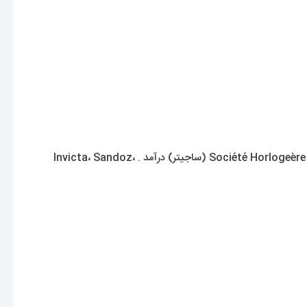
در سال 1970 در کنار سایر برندهای با قیمت متوسط ​​مانند Sandoz و Camy به عضویت فدراسیون Société Horlogeère de Production et de Participation SA (ساجیتر) درآمد . Invicta، Sandoz،