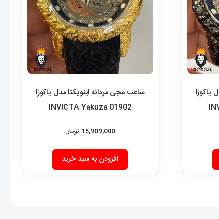
 یاکوزا
ساعت مچی مردانه اینویکتا مدل یاکوزا
INVICTA Yakuza 01902
IN
15,989,000
تومان
افزودن به سبد خرید