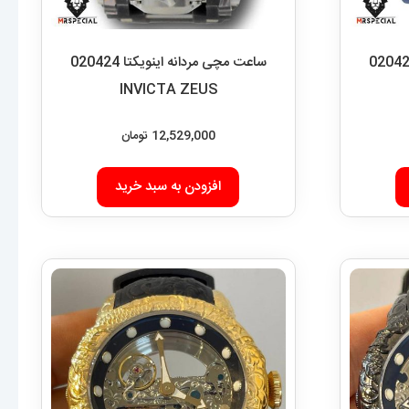
چی مردانه اینویکتا 020425
ساعت مچی مردانه اینویکتا 020424
INVICTA ZEUS
12,529,000
تومان
افزودن به سبد خرید