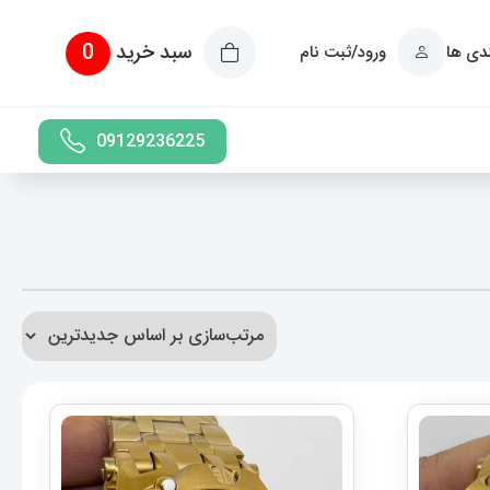
سبد خرید
0
ندی ها
ورود/ثبت نام
09129236225