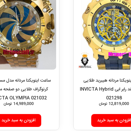
ویکتا مردانه هیبرید طلایی
ساعت اینویکتا مردانه مدل مستر
کرنوگراف بند رابر ابی INVICTA Hybrid
کرنوگراف طلایی دو صفحه م
ICTA OLYMPIA 021032
021298
12,819,000
تومان
14,989,000
تومان
افزودن به سبد خرید
افزودن به سبد خرید