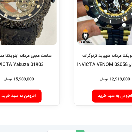
یکتا مردانه هیبرید کرنوگراف
ساعت مچی مردانه اینویکتا مدل
INVIC
VICTA Yakuza 01903
12,919,000
تومان
15,989,000
تومان
افزودن به سبد خرید
افزودن به سبد خرید