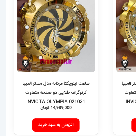
 المپیا
ساعت اینویکتا مردانه مدل مستر المپیا
تفاوت
کرنوگراف طلایی دو صفحه متفاوت
INVICTA OLYMPIA 021031
INV
14,989,000
تومان
افزودن به سبد خرید