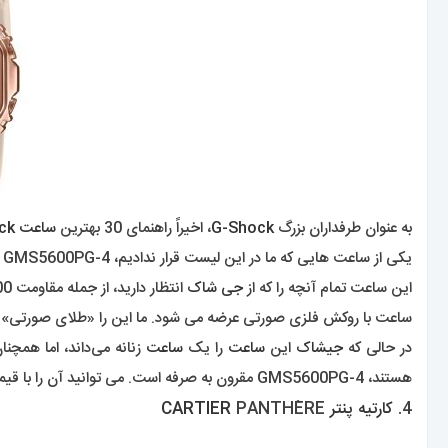
به عنوان طرفداران بزرگ
G-Shock
، اخیراً راهنمای 30 بهترین
ساعت G-Shock
یکی از ساعت هایی که ما در این لیست قرار ندادیم، G-Shock GMS5600PG-4 بود.
این ساعت تمام آنچه را که از
جی شاک
انتظار دارید، از جمله مقاومت 200 متری در برابر آب، کرونومتر، تایمر شمارش معکوس و زنگ هشدار دارد.
ساعت با روکش فلزی صورتی عرضه می شود. ما این را «طلای صورتی» یا «
در حالی که
جیشاک
این
ساعت
را یک
ساعت
زنانه می‌داند، اما همچنان دارای قاب نسبتاً
هستند، GMS5600PG-4 مقرون به صرفه است. می توانید آن را با قیمت 164 دلار از آمازون خریداری کنید.
4.
کارتیه
پنتر
PANTHÈRE
CARTIER