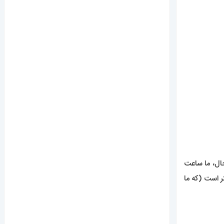
ال، ما
ساعت
توس بزرگتر است (که ما