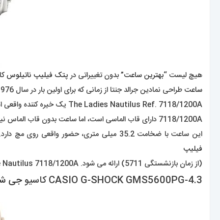
هیچ لیست “
بهترین ساعت
” بدون تغییراتی در
پتک فیلیپ ناتیلوس
کا
ساعت
طراحی نمادین جرالد جنتا از زمانی که برای اولین بار در سال 1976 معرفی شد، به نماد تبدیل شد.
The Ladies Nautilus Ref. 7118/1200A یک خیره کننده واقعی است. صفحه اپالین آبی با طرح موج، این
7118/1200A دارای قاب الماسی است، اما ساعت بدون قاب الماس نیز موجود است.
این ساعت با ضخامت 35.2 میلی متری، حضور واقعی روی مچ دارد. همچنین جالب است بدانید که 7118 تنها ناتیلوس 3 دستی است که هنوز توسط
فیلیپ
(از زمان بازنشستگی 5711) ارائه می شود. Patek Philippe Nautilus 7118/1200A با قاب الماس با قیمت 39030 دلار به فروش می رسد.
3.CASIO G-SHOCK GMS5600PG-4 کاسیو
جی ش