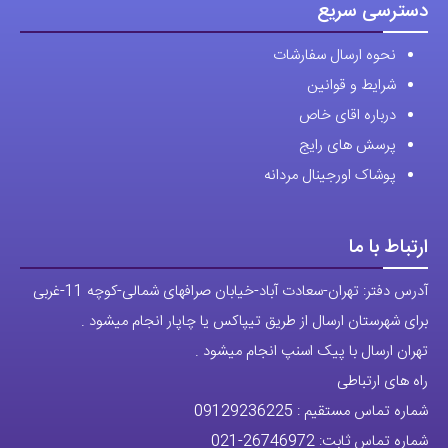
دسترسی سریع
نحوه ارسال سفارشات
شرایط و قوانین
درباره اقای خاص
پرسش های رایج
پوشاک اورجینال مردانه
ارتباط با ما
آدرس دفتر: تهران-سعادت آباد-خیابان صرافهای شمالی-کوچه 11-غربی
برای شهرستان ارسال از طریق تیپاکس یا چاپار انجام میشود .
تهران ارسال با پیک اسنپ انجام میشود .
راه های ارتباطی
شماره تماس مستقیم :
09129236225
شماره تماس ثابت:
26746972
-021