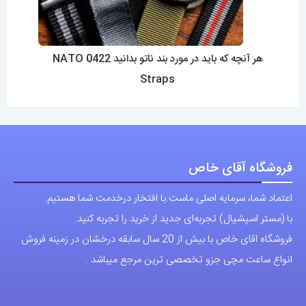
هر آنچه که باید در مورد بند ناتو بدانید 0422 NATO
Straps
فروشگاه آقای خاص
اعتماد شما، سرمایه اصلی ماست.با افتخار درخدمت شما هستیم.
با (مستر اسپشیال) تجربه‌ای جدید از خرید را تجربه کنید.
فروشگاه اقای خاص با بیش از 20 سال سابقه درخشان در زمینه فروش
انواع ساعت مچی جزو تخصصی ترین مرجع میباشد .