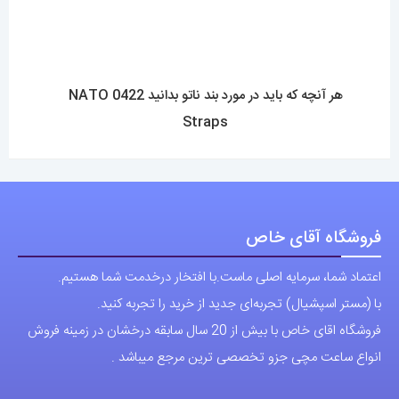
هر آنچه که باید در مورد بند ناتو بدانید 0422 NATO
Straps
فروشگاه آقای خاص
اعتماد شما، سرمایه اصلی ماست.با افتخار درخدمت شما هستیم.
با (مستر اسپشیال) تجربه‌ای جدید از خرید را تجربه کنید.
فروشگاه اقای خاص با بیش از 20 سال سابقه درخشان در زمینه فروش
انواع ساعت مچی جزو تخصصی ترین مرجع میباشد .