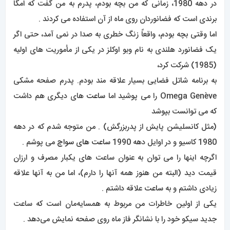
در دهه 1980، زمانی که من بچه بودم، پدرم به من گفت که امگا
برندی است که فضانوردان روی ماه از آن استفاده می کردند .
اما وقتی بچه بودم، واقعاً زنگ خطری به صدا در نمی آمد، حتی اگر
یک فضانورد هلندی به نام وبو اوکلز در یکی از مأموریت های اولیه
(1985) شرکت کرد،
به برنامه شاتل فضایی بسیار علاقه مند بودم. پدرم صفحه مشکی
Omega Genève را می پوشید اما
ساعت
های دیگری هم داشت
که می توانست بپوشد
(مثل کانسلیشن پایش از پدربزرگش) . من متوجه شدم که در دهه
1980 کاسیو و در اوایل دهه 1990
ساعت های سواچ
می پوشم .
اگرچه اینها را می توان به عنوان ساعت های یکبار مصرف و ارزان
قیمت دید (البته من هنوز همه آنها را دارم)، اما من به آنها علاقه
زیادی داشتم و به
ساعت
علاقه داشتم .
یکی از اولین خاطرات من مربوط به همسایه‌مان است که ساعت
جدید سیکو خود را با نشانگر فاز ماه روی صفحه نمایش می‌دهد .