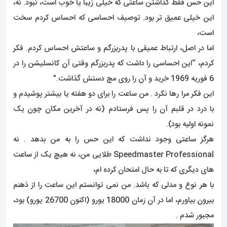
این حس فقط گذاشتن ساعتی که خیلی زیبا یا خوب است، نبود. نه،
این خیلی عمیق تر بود. توصیف احساسی که احساس کردم سخت
است،
اما در اصل، ارتباط عمیقی با پدربزرگم و ساعتش احساس کردم. فکر
کردم، “این احساسی را داشت که پدربزرگم وقتی آن کانسلیشن را در
6 فوریه 1969 خرید و آن را روی مچ دستش گذاشت.”
این فکر مرا رها نکرد . من ساعت را برای دو هفته یا بیشتر پوشیدم و
با درد در قلبم آن را پس فرستادم (نه در آخرین مکان چون یک
نمونه اولیه بود).
هرگز ساعتی وجود نداشت که این حس را به من بدهد . نه
Speedmaster Professional طلایی من، نه هیچ یک از
ساعت
های دیگری که تا به حال امتحان کرده ام،
با هر نوع و مدلی که باشد. من نمی توانستم این ساعت را از ذهنم
بیرون بیاورم، اما در آن زمان 18000 یورو (اکنون 26700 یورو) بود،
مجبور شدم .