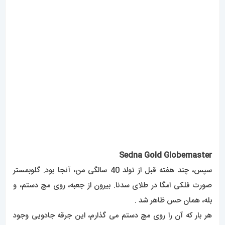
Sedna Gold Globemaster
سپس، چند هفته قبل از تولد 40 سالگی من، آنجا بود. گلوبمستر
صورت فلکی امگا در طلای سدنا. بیرون از جعبه، روی مچ دستم، و
بله، همان حس ظاهر شد .
هر بار که آن را روی مچ دستم می گذارم، این جرقه جادویی وجود
دارد .
من گلوبمستر را زیاد می پوشم و با اینکه بعضی ها این ساعت را یک
ساعت لباس می دانند، اما هر وقت و هر طور که بخواهم آن را می
پوشم .