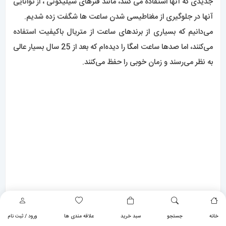
ساعت های omega ارزش خود را حفظ می کنند
وقتی تصمیم به خرید یک ساعت جدید امگا میگیریم، همیشه
مطمئن می‌شویم که بازارهایی را که می‌توانیم قیمت‌های درخواستی
فعلی ساعت را ببینیم را تحقیق می‌کنیم. با این وجود، خرید
ساعت‌های جدید امگا بسیار خطرناک است، زیرا در بسیاری از موارد،
به محض خروج از فروشگاه، ساعت 20 تا 30 درصد از ارزش خود را از
دست می‌دهد.
دلیل این است که وقتی به مکان هایی نگاه می کنید که ساعت های
خاص و قیمت آنها را جمع آوری می کنند، ساعت های
امگا
زیادی را
زیر مبلغی که به تازگی در مغازه پرداخت کرده اید مشاهده خواهید
خانه
جستجو
سبد خرید
علاقه مندی ها
ورود / ثبت نام
کرد.