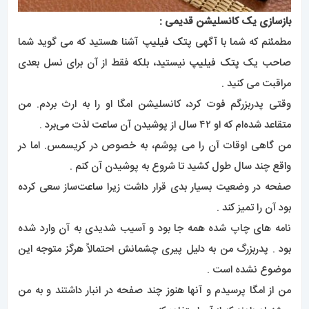
بازسازی یک کانسلیشن قدیمی :
مطمئنم که شما با آگهی
پتک فیلیپ
آشنا هستید که می گوید شما
صاحب یک
پتک فیلیپ
نیستید، بلکه فقط از آن برای نسل بعدی
مراقبت می کنید .
وقتی پدربزرگم فوت کرد، کانسلیشن امگا او را به ارث بردم. من
متقاعد شده‌ام که او ۴۲ سال از پوشیدن آن
ساعت
لذت می‌برد .
من گاهی اوقات آن را می پوشم، به خصوص در کریسمس. اما در
واقع چند سال طول کشید تا شروع به پوشیدن آن کنم .
صفحه در وضعیت بسیار بدی قرار داشت زیرا
ساعت‌
ساز سعی کرده
بود آن را تمیز کند .
نامه های چاپ شده همه جا بود و آسیب شدیدی به آن وارد شده
بود . پدربزرگ من به دلیل پیری چشمانش احتمالاً هرگز متوجه این
موضوع نشده است .
من از امگا پرسیدم و آنها هنوز چند صفحه در انبار داشتند و به من