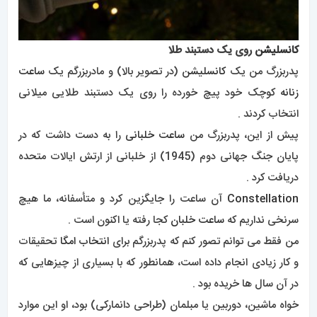
کانسلیشن
روی یک دستبند طلا
پدربزرگ من یک
کانسلیشن
(در تصویر بالا) و مادربزرگم یک
ساعت
زنانه
کوچک خود پیچ ​​خورده را روی یک دستبند طلایی میلانی
انتخاب کردند .
پیش از این، پدربزرگ من
ساعت خلبانی
را به دست داشت که در
پایان جنگ جهانی دوم (1945) از خلبانی از ارتش ایالات متحده
دریافت کرد .
Constellation
آن ساعت را جایگزین کرد و متأسفانه، ما هیچ
سرنخی نداریم که
ساعت خلبان
کجا رفته یا اکنون است .
من فقط می توانم تصور کنم که پدربزرگم برای
انتخاب امگا
تحقیقات
و کار زیادی انجام داده است، همانطور که با بسیاری از چیزهایی که
در آن سال ها خریده بود .
خواه ماشین، دوربین یا مبلمان (طراحی دانمارکی) بود، او این موارد