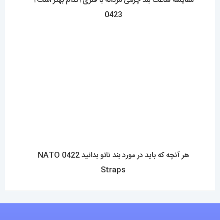
مقایسه ساعت بند چرمی مردانه با فلزی؟کدام بهتر است؟
0423
هر آنچه که باید در مورد بند ناتو بدانید 0422 NATO
Straps