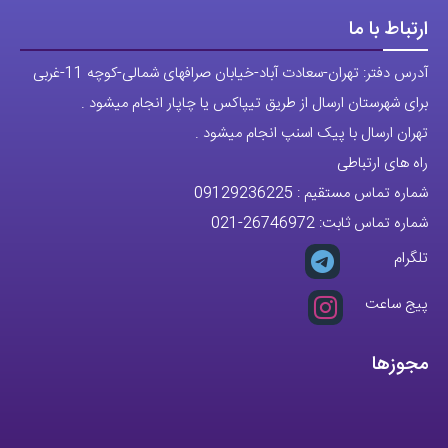
ارتباط با ما
آدرس دفتر: تهران-سعادت آباد-خیابان صرافهای شمالی-کوچه 11-غربی
برای شهرستان ارسال از طریق تیپاکس یا چاپار انجام میشود .
تهران ارسال با پیک اسنپ انجام میشود .
راه های ارتباطی
شماره تماس مستقیم :
09129236225
شماره تماس ثابت:
26746972
-021
تلگرام
پیج ساعت
مجوزها