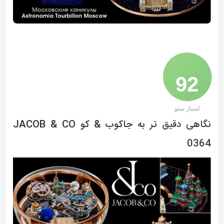
92
امتیاز سئو
/ 100
نگاهی دقیق تر به
جاکوب & کو
JACOB & CO
0364