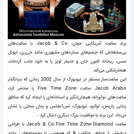
برند
ساعت
آمریکایی جوان، Jacob & Co با
ساعت‌
های
بی‌سابقه‌اش که چشم‌های ستاره‌های مشهوری مانند جی‌زی، لیونل
مسی، ریحانا، التون جان و جنیفر لوپز را به خود جلب کرده‌اند،
هنجارشکنی می‌کند.
این
ساعت‌
ساز مستقر در نیویورک از سال 2002 زمانی که بنیانگذار
Jacob Arabo ساعت Five Time Zone را منتشر کرد،
ساعت‌
های نوآورانه، هیجان‌انگیز و استادانه‌ای را ایجاد کرد که مناطق
زمانی پاریس، توکیو، نیویورک، لس‌آنجلس و زمان محلی را نشان
می‌داد. این برند با موفقیت بزرگ دیگری دنبال کرد –
ساعت
Jacob & Co Five Time Zone Diamond با طراحی
درخشان از جواهر.
جاکوب & کو
همچنین با مجموعه‌هایی مانند