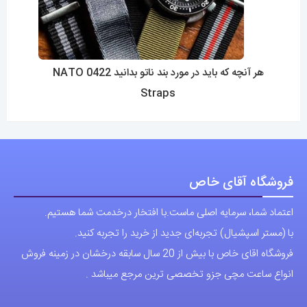
هر آنچه که باید در مورد بند ناتو بدانید 0422 NATO
Straps
فروشگاه آقای خاص
اعتماد شما، سرمایه اصلی ماست.با افتخار درخدمت شما هستیم.
با (مستر اسپشیال) تجربه‌ای جدید از خرید را تجربه کنید.
فروشگاه اقای خاص با بیش از 20 سال سابقه درخشان در زمینه فروش
انواع ساعت مچی جزو تخصصی ترین مرجع میباشد .