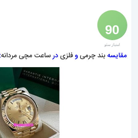
90
امتیاز سئو
/ 100
مقایسه
بند چرمی
و
فلزی
در
ساعت مچی مردانه
: