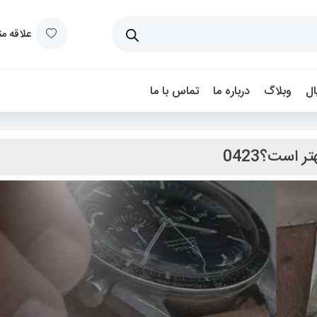
علاقه م
ل
وبلاگ
درباره ما
تماس با ما
 است؟0423