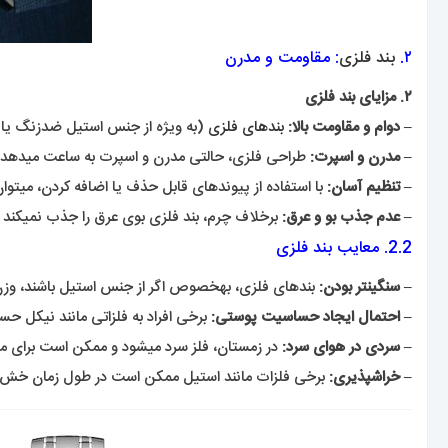
۲.
بند فلزی
: مقاومت و مدرن
۲. مزایای بند فلزی
– دوام و مقاومت بالا:
بندهای فلزی
(به ویژه از جنس استیل ضدزنگ یا تی
– مدرن و اسپرت:
طراحی فلزی، حالتی مدرن و اسپرت به ساعت میدهد 
– تنظیم آسان:
با استفاده از پیوندهای قابل حذف یا اضافه کردن، میتوان
– عدم جذب بو و عرق:
برخلاف چرم، بند فلزی بوی عرق را جذب نمیکند و
2.2. معایب بند فلزی
– سنگینتر بودن:
بندهای فلزی، بهخصوص اگر از جنس استیل باشند، وزن ب
– احتمال ایجاد حساسیت پوستی:
برخی افراد به فلزاتی مانند نیکل 
– سردی در هوای سرد:
در زمستان، فلز سرد میشود و ممکن است برای م
– خراشپذیری:
برخی فلزات مانند استیل ممکن است در طول زمان خش بردا