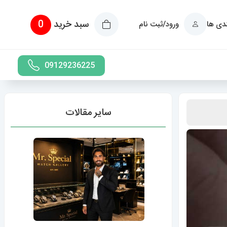
سبد خرید
0
ندی ها
ورود/ثبت نام
09129236225
سایر مقالات