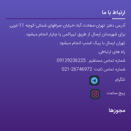
ارتباط با ما
آدرس دفتر: تهران-سعادت آباد-خیابان صرافهای شمالی-کوچه 11-غربی
برای شهرستان ارسال از طریق تیپاکس یا چاپار انجام میشود .
تهران ارسال با پیک اسنپ انجام میشود .
راه های ارتباطی
شماره تماس مستقیم :
09129236225
شماره تماس ثابت:
26746972
-021
تلگرام
پیج ساعت
مجوزها