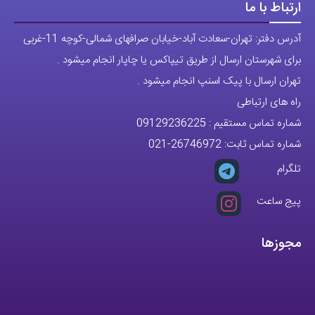
ارتباط با ما
آدرس دفتر: تهران-سعادت آباد-خیابان صرافهای شمالی-کوچه 11-غربی
برای شهرستان ارسال از طریق تیپاکس یا چاپار انجام میشود .
تهران ارسال با پیک اسنپ انجام میشود .
راه های ارتباطی
شماره تماس مستقیم :
09129236225
شماره تماس ثابت:
26746972
-021
تلگرام
پیج ساعت
مجوزها