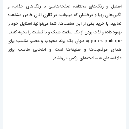
ساعت
پتک فیلیپ
اغلب برای افراد
کلاسیک
پوش میتواند مناسب
باشد.
اگر به
ساعت
های این برند علاقه دارید یا قصد تهیۀ
ساعت
های این
کمپانی را دارید،
مستر اسپشیال
میتواند در
خرید ساعت
پتک
فیلیپ
به شما راهنمایی و مشاوره دهد.
راهبری
مطلب قبلی
ساعت
مطلب بعدی
ساعت
مچی دنیل ولینگتون 0333
مچی هابلوت کهکشانی 0335
نوشته
HUBLOT Sang Bleu II
DANIEL WELLINGTON
دیدگاهتان را بنویسید
نشانی ایمیل شما منتشر نخواهد شد.
بخش‌های موردنیاز
علامت‌گذاری شده‌اند
*