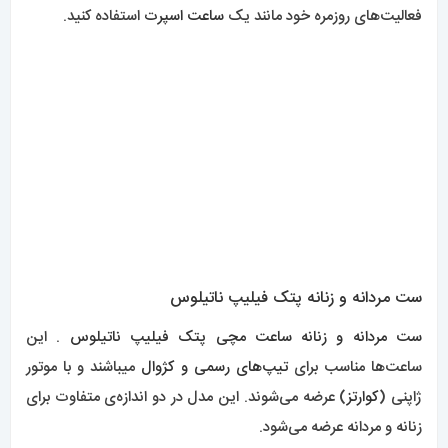
فعالیت‌های روزمره خود مانند یک
ساعت اسپرت
استفاده کنید.
ست مردانه و زنانه پتک فیلیپ ناتیلوس
ست مردانه و زنانه
ساعت مچی پتک فیلیپ ناتیلوس
. این
ساعت‌ها مناسب برای
تیپ‌های رسمی و کژوال
میباشند و با موتور
ژاپنی (
کوارتز
) عرضه می‌شوند. این مدل در دو اندازه‌ی متفاوت برای
زنانه و مردانه عرضه می‌شود.
در نتیجه
محبوب ترین مدل های
ساعت پتک فیلیپ
به عنوان برند
محبوب و معتبر در دنیای ساعت‌های مچی شناخته می‌شوند.
طراحی زیبا، دقت فنی، و استفاده از مواد با کیفیت و فناوری‌های
نوین، این ساعت‌ها را برتر از سایر رقبا می‌سازد. با ویژگی‌هایی مانند
مقاومت در برابر آب
، تقویم، ساعت جهانی ، این ساعت‌ها تمام
نیازهای مختلف علاقه‌مندان را برآورده می‌کنند. مدل‌های متنوعی از
ساعت
پتک فیلیپ
در بازار موجود است، از جمله مدل‌هایی با
بدنه