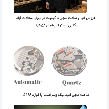
برای افزایش عمر باتری ساعت مچی از چه راهکارهایی
استفاده کنیم؟425
مقایسه جامع بند چرمی و فلزی در ساعت مچی زنانه: کدام
گزینه مناسب تر است؟0424