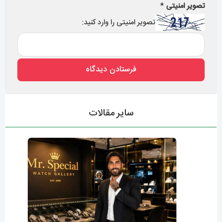
ساعت مچی اتوماتیک بهتر است یا کوارتز؟426