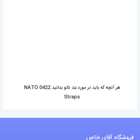
نحوه ارسال سفارشات
شرایط و قوانین
درباره اقای خاص
پرسش های رایج
پوشاک اورجینال مردانه
ارتباط با ما
آدرس دفتر: تهران-سعادت آباد-خیابان صرافهای شمالی-کوچه 11-غربی
برای شهرستان ارسال از طریق تیپاکس یا چاپار انجام میشود .
تهران ارسال با پیک اسنپ انجام میشود .
راه های ارتباطی
شماره تماس مستقیم :
09129236225
شماره تماس ثابت:
26746972
-021