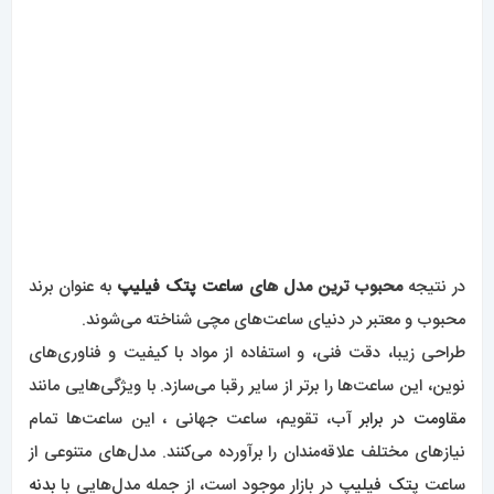
استیل
و رنگ‌های مختلف، صفحه‌هاییی با رنگ‌های جذاب، و
نگین‌های زیبا و درخشان که میتوانید در
گالری اقای خاص
مشاهده
نمایید.
با خرید یکی از این ساعت‌ها
، شما می‌توانید
استایل
خود را
بهبود داده و لذت بردن از یک
ساعت
شیک و با کیفیت را تجربه کنید.
patek philippe
به عنوان یک برند محبوب و معتبر، مناسب برای
همه‌ی موقعیت‌ها و سلیقه‌ها است و انتخابی مناسب برای
علاقه‌مندان به ساعت‌های لوکس می‌باشد.
خرید ساعت پتک فیلیپ
:
در کشور عزیزمان محصولات زیبای این
برند
بصورت اورجینال و های
کپی قابل دسترسیست.
محصولات اورجینال و های کپی
این برند بسیار با کیفیت نزدیک به
هم تولید میشوند. در طی سالهای فروش کمترین میزان مشکل را در
ساعت های این برند دیدیم.