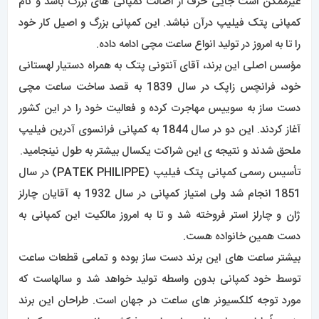
غیرممکن است جایی حرف از اصالت کمپانی های بزرگ باشد و نام
کمپانی پتک فیلیپ درآن نباشد. این کمپانی بزرگ و اصیل کار خود
را تا به امروز در تولید انواع ساعت مچی ادامه داده.
مؤسس اصلی این برند، آقای آنتونی پتک به همراه دستیار لهستانی
خود، فرانچس زاپک در سال 1839 به قصد ساخت ساعت مچی
دست ساز به سوییس مهاجرت کرده و فعالیت خود را در این کشور
آغاز کردند. این دو در سال 1844 به کمپانی فرانسوی آدرین فیلیپ
ملحق شدند و نتیجه ی این شراکت یکسال بیشتر به طول نینجامید.
تأسیس رسمی کمپانی پتک فیلیپ (
PATEK PHILIPPE
) در سال
1851 انجام شد ولی امتیاز کمپانی در سال 1932 به آقایان چارلز
ژان و چارلز استر فروخته شد و تا به امروز مالکیت این کمپانی به
دست همین خانواده هست.
بیشتر ساعت های این برند دست ساز بوده و تمامی قطعات ساعت
توسط خود کمپانی بدون واسطه تولید خواهد شد و سالهاست که
مورد توجه کلکسیونر های ساعت در جهان است. طراحان این برند