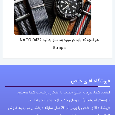
هر آنچه که باید در مورد بند ناتو بدانید 0422 NATO
Straps
فروشگاه آقای خاص
اعتماد شما، سرمایه اصلی ماست.با افتخار درخدمت شما هستیم.
با (مستر اسپشیال) تجربه‌ای جدید از خرید را تجربه کنید.
فروشگاه اقای خاص با بیش از 20 سال سابقه درخشان در زمینه فروش