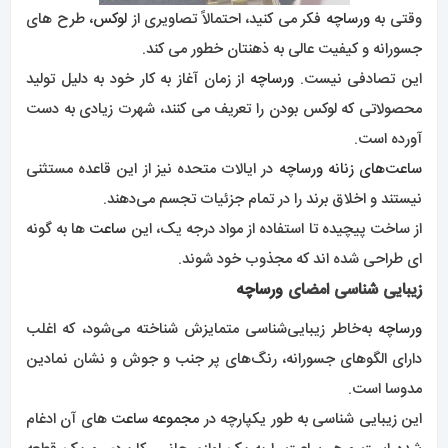
این زیبایی شناسی به طور یکپارچه در
مجموعه ساعت
های آن ادغام
شده است و هر ساعت را به یک لوازم جانبی کاربردی و یک قطعه
هنری پوشیدنی تبدیل می کند.
هر
ساعت ورساچه
چه با نقوش حیاتی یونانی آراسته شده باشد و
چه طراحی مینیمالیستی را به نمایش بگذارد، داستانی از ظرافت و
قدرت را روایت می کند.
چرا
ساعت زنانه ورساچه
را انتخاب کنیم؟
کیفیت و دقت در
ساعت ورساچه
یکی از دلایلی که
ساعت‌های ورساچه
و دستبند
مردانه ورساچه
بسیار
مورد توجه قرار می‌گیرند، ساخت آن‌هاست.
هر ساعت و دستبند با دقت در سوئیس ساخته شده است که به
عنوان قلب دنیای ساعت سازی شناخته می شود.
ساعت‌ها و لوازم جانبی
ساخت سوئیس مترادف با کیفیت، دقت و
دوام هستند و
ورساچه
این سنت را با به کارگیری بهترین ساعت‌سازان