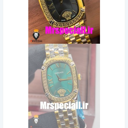
وقتی به
ورساچه
فکر می کنید، احتمالاً تصاویری از
لوکس
، طرح های
جسورانه و کیفیت عالی به ذهنتان خطور می کند.
این تصادفی نیست.
ورساچه
از زمان آغاز به کار خود به دلیل تولید
محصولاتی که لوکس بودن را تعریف می کنند، شهرت زیادی به دست
آورده است.
ساعت‌های زنانه ورساچه
در ایالات متحده نیز از این قاعده مستثنی
نیستند و اخلاق برند را در تمام جزئیات تجسم می‌دهند.
از ساخت پیچیده تا استفاده از مواد درجه یک، این
ساعت
ها به گونه
ای طراحی شده اند که مجذوب خود شوند.
زیبایی شناسی امضای
ورساچه
ورساچه
به‌خاطر زیبایی‌شناسی متمایزش شناخته می‌شود، که اغلب
دارای الگوهای جسورانه، رنگ‌های پر جنب و جوش و نشان نمادین
مدوسا است.