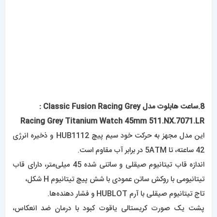
42 ساعته، تا 5ATM در برابر آب مقاوم است.
اندازه قاب تیتانیوم صیقلی و ساتنی شده 45 میلی‌متر، دارای قاب
تیتانیومی با روکش ساتن عمودی با شش پیچ تیتانیوم H شکل،
تاج تیتانیوم صیقلی با آرم HUBLOT و فشار دهنده‌ها.
پشت یک صورت کریستالی یاقوت کبود با درمان ضد انعکاس،
صفحه‌ای به رنگ خاکستری با روکش ساتن با روکش‌های رودیوم
روکش ساتن،
عقربه‌های رودیوم جلا داده شده و پنجره مستطیلی شکل تاریخ در
ساعت 3 قرار دارد.
ساعت روی یک
بند لاستیکی
مشکی و تمساح خاکستری با سگک
بازکننده فولادی ضد زنگ پوشیده شده است .