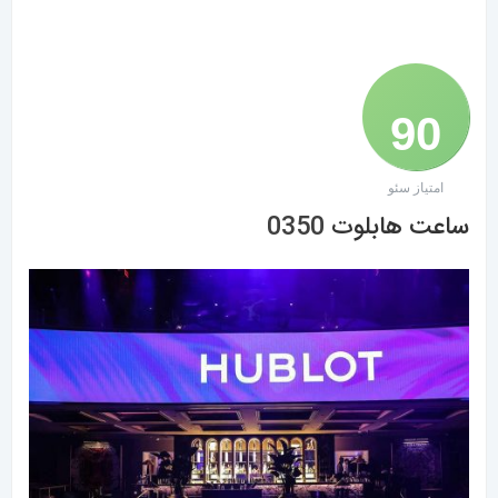
90
امتیاز سئو
/ 100
ساعت هابلوت
0350