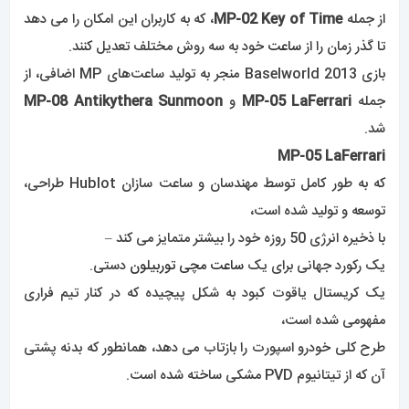
طرح کلی خودرو اسپورت را بازتاب می دهد، همانطور که بدنه پشتی
آن که از تیتانیوم PVD مشکی ساخته شده است.
8.ساعت هابلوت مدل Classic Fusion Racing Grey :
Racing Grey Titanium Watch 45mm 511.NX.7071.LR
این مدل مجهز به حرکت خود سیم پیچ HUB1112 و ذخیره انرژی