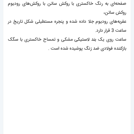
9.ساعت هابلوت مدل Techframe :
طراحی فراری برای ساعت Hublot به مناسبت هفتادمین سالگرد
فراری به مناسبت هفتادمین سالگرد فراری،
برند ایتالیایی و شریکش Hublot در حال ارائه یک مجموعه اصلی
جدید هستند.
Techframe Ferrari 70 Year Tourbillon Chronograph
که با همان رویکردی که برای طراحی خودرو در مرکز طراحی فراری
استفاده می‌شود و ادغام تخصص ساعت‌سازی Hublot طراحی شده
است،