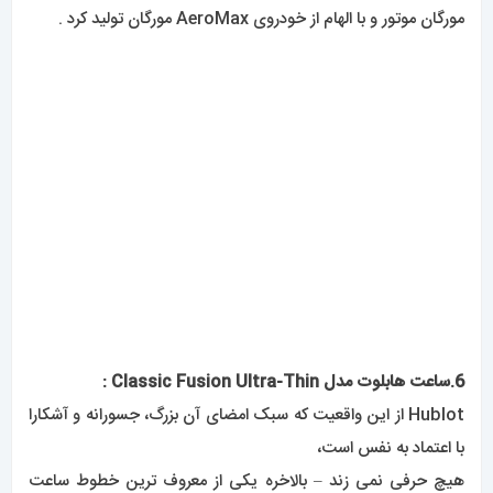
Hublot از این واقعیت که سبک امضای آن بزرگ، جسورانه و آشکارا
با اعتماد به نفس است،
هیچ حرفی نمی زند – بالاخره یکی از معروف ترین خطوط ساعت
خود را «
بیگ بنگ
» نامید.
با این حال، در سال 2012، این برند با رونمایی از کلاسیک فیوژن
فوق‌العاده باریک و باریک، کاری را انجام داد
که هیچ‌کس انتظارش را نداشت.
آن چیزی که جامعه ساعت از Hublot انتظار داشت را تکان داد – و
ثابت کرد که این برند از امتحان چیزهای جدید نمی ترسد.
نتیجه چیزی بود که تمام تاثیر چشمگیری را که این برند به آن معروف
است،
در بر می گرفت، در حالی که در یک قاب بسیار نازک و بسیار
پوشیدنی محصور شده بود.
علیرغم قطر نسبتاً استاندارد Hublot 45 میلی متر، حرکت داخلی
HUB1300 مورد استفاده در این قطعه تنها 2.90 میلی متر ضخامت