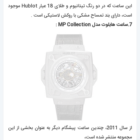
از سال 2011، چندین ساعت پیشگام دیگر به عنوان بخشی از این
مجموعه منتشر شده است،
از جمله
MP-02 Key of Time
، که به کاربران این امکان را می دهد
تا گذر زمان را از
ساعت
خود به سه روش مختلف تعدیل کنند.
بازی Baselworld 2013 منجر به تولید ساعت‌های MP اضافی، از
جمله
MP-05 LaFerrari
و
MP-08 Antikythera Sunmoon
شد.
MP-05 LaFerrari
که به طور کامل توسط مهندسان و ساعت سازان Hublot طراحی،
توسعه و تولید شده است،
با ذخیره انرژی 50 روزه خود را بیشتر متمایز می کند –
یک رکورد جهانی برای یک
ساعت مچی توربیلون
دستی.
یک کریستال یاقوت کبود به شکل پیچیده که در کنار تیم فراری
مفهومی شده است،