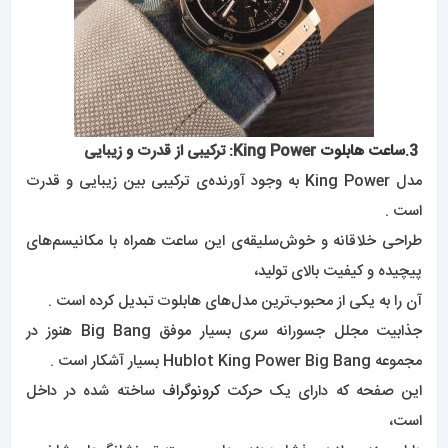
طراحی خلاقانه و خوش‌سلیقه‌ی این ساعت همراه با مکانیسم‌های
پیچیده و کیفیت بالای تولید،
آن را به یکی از محبوب‌ترین مدل‌های هابلوت تبدیل کرده است .
جذابیت مجلل جسورانه سری بسیار موفق Big Bang هنوز در
مجموعه Hublot King Power Big Bang بسیار آشکار است .
این صفحه که دارای یک حرکت
کرونوگراف
ساخته شده در داخل
است،
دارای چندین لایه و فشار دهنده های برجسته تر، نشانگرهای شاخص
و کرنوگراف و عقربه های فودرویانته است .
Hublot King Power Big Bang
با ابعاد 48 میلی‌متر، از موادی مانند سرامیک سیاه، رزگلد 18 عیار،
زیرکونیوم، فیبر کربن یا تیتانیوم بهره می‌برد .
یک مدل حتی یک قاب الماسی دارد .
این مجموعه که یک ساعت ورزشی واقعی است،
شامل مدل‌هایی است که به پیست مسابقه‌ای معروف جهان F1،