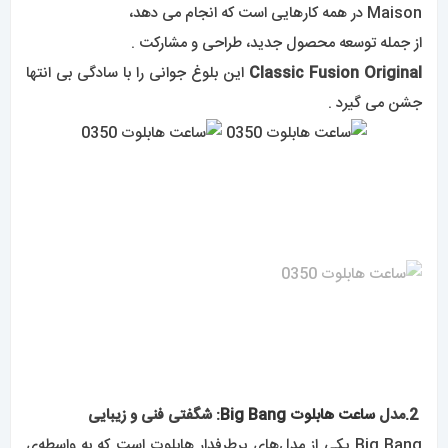
Maison در همه کارهایی است که انجام می دهد،
از جمله توسعه محصول جدید، طراحی و مشارکت .
Classic Fusion Original
این بلوغ جوانی را با سادگی بی انتها
جشن می گیرد .
2.مدل
ساعت هابلوت
Big Bang
: شگفتی فنی و زیبایی
Big Bang یکی از مدل‌های پرطرفدار هابلوت است که به واسطه‌ی
طراحی منحصر به فرد و کارکرد بی‌نظیرش شناخته می‌شود .
این مدل با اجزای فلزی با کیفیت و کار روان‌ترین مکانیسم‌ها مورد
توجه قرار می‌گیرد و یکی از پرفروش‌ترین ساعت‌های هابلوت به
شمار می‌رود .
ساعت‌های Hublot Big Bang پرچم‌دار ساعت
Hublot
هستند .
این برند ساعت سازی مبتکر ژنو به دلیل ترکیبی از
فلز
و لاستیک
مشهور است و بیگ بنگ این روند را ادامه می دهد .