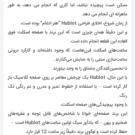
این برند صفحه‌ای خوانا با شاخص‌های قابل توجه و عقربه‌های
ضخیم و پهن – که یادآور سبک اولین ساعت‌های Hublot است –
حفظ کرده است و لوگوی برند دقیقاً زیر ساعت 12 قرار دارد.
این ساعت که در دو رنگ تیتانیوم و طلای 18 عیار Hublot موجود
است، دارای بند تمساح مشکی با روکش لاستیکی است .
7.ساعت هابلوت مدل
MP Collection :