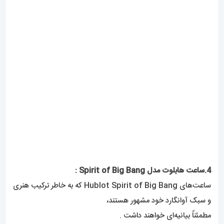
و سبک آوانگارد خود مشهور هستند،
مطمئناً بیانیه‌ای خواهند داشت .
مجموعه چشمگیر ساعت‌ها شامل :
صفحه‌های اسکلتی و قاب‌های الماسی و همچنین ترکیب‌های رنگی
جسورانه از جمله یاقوت کبود زرد، آبی یخی و مشکی مات است.
از کرونوگراف‌های تیتانیومی مقاوم گرفته تا مدل‌های خیره‌کننده
King Gold
در مجموعه ساعت‌های Hublot Spirit of Big Bang کمبودی در
ساعت‌های سرگردان وجود ندارد .
برای فروش آنلاین،
ساعت‌های مردانه
Hublot Spirit of Big
Bang از سیستم پیچ‌خوردگی قابل اعتمادی برخوردار هستند .
که طول عمر زمان‌سنجی دقیق را تضمین می‌کند .