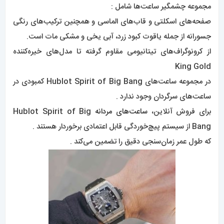
5. ساعت هابلوت مدل Aero Bang :
ساعت 44 میلی متری
کرنوگراف مردانه
Hublot Big Bang Aero
Morgan 310.CK.1140 –
سیم پیچی خودکار; کرنوگراف مورد سرامیکی مشکی با قاب تنگستن
برس خورده.
نمای پشتی (قطر 44 میلی متر). صفحه اسکلت با ضبط ساعت،
دقیقه و ثانیه با آرم بالدار مورگان در موقعیت ساعت 9.