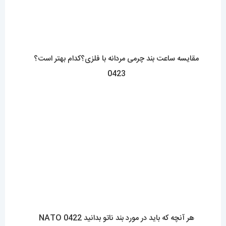
با (مستر اسپشیال) تجربه‌ای جدید از خرید را تجربه کنید.
فروشگاه اقای خاص با بیش از 20 سال سابقه درخشان در زمینه فروش
انواع ساعت مچی جزو تخصصی ترین مرجع میباشد .
دسترسی سریع
نحوه ارسال سفارشات
شرایط و قوانین
درباره اقای خاص
پرسش های رایج
پوشاک اورجینال مردانه
ارتباط با ما
آدرس دفتر: تهران-سعادت آباد-خیابان صرافهای شمالی-کوچه 11-غربی