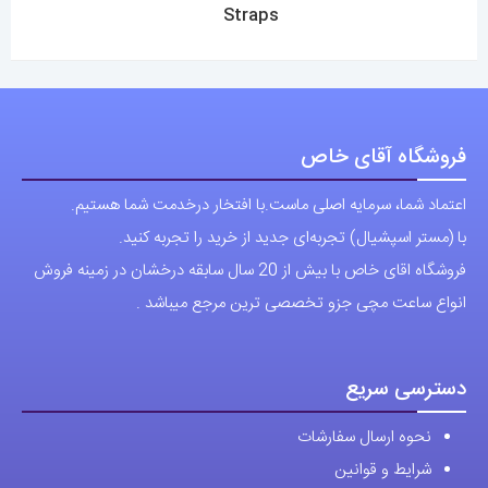
برای شهرستان ارسال از طریق تیپاکس یا چاپار انجام میشود .
تهران ارسال با پیک اسنپ انجام میشود .
راه های ارتباطی
شماره تماس مستقیم :
09129236225
شماره تماس ثابت:
26746972
-021
تلگرام
پیج ساعت
مجوزها