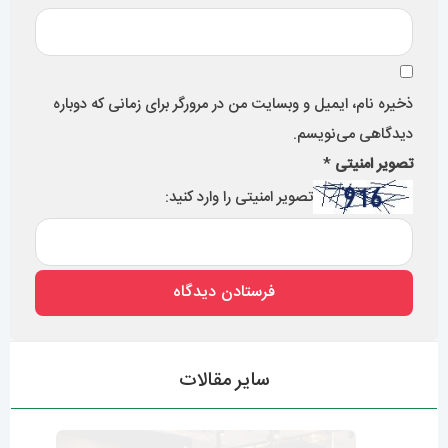
فروش انواع ساعت مچی با کیفیت در تهران سعادت آباد
گالری مستر اسپشیال 0427
ساعت مچی اتوماتیک بهتر است یا کوارتز؟426