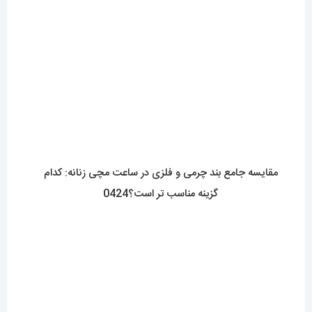
هر آنچه که باید در مورد بند ناتو بدانید 0422 NATO
Straps
فروشگاه آقای خاص
اعتماد شما، سرمایه اصلی ماست.با افتخار درخدمت شما هستیم.