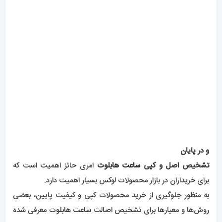
اما باید توجه داشت که این روش‌ها همیشه قطعی نیستند و به
تنهایی نمی‌توانند اصالت یا تقلب
ساعت
را تضمین کنند.
پس، برای خرید ساعت
Hublot
بهتر است همیشه از
فروشندگان
رسمی و معتبر خرید کنید
و از اعتماد و رضایت خود از فروشنده و
خدمات پس از فروش اطمینان حاصل کنید. همچنین، در صورت
امکان مشاوره از کارشناسان
ساعت
و متخصصان معتبر نیز می‌تواند به
شما در تشخیص اصالت
ساعت
هابلوت
کمک کند.
همراهان عزیز اگر قصد خرید
ساعت
های
هابلوت
اصل یا های کپی
باکیفیت رو داشتید میتوانید از طریق سایت
مستر اسپشیال
با ما در
ارتباط باشید .
راهبری
مطلب قبلی
ساعت
مطلب بعدی
معرفی
مچی بولگاری 0336 BVLGARI
ساعتهای برند دیزل 0338
نوشته
DIESEL