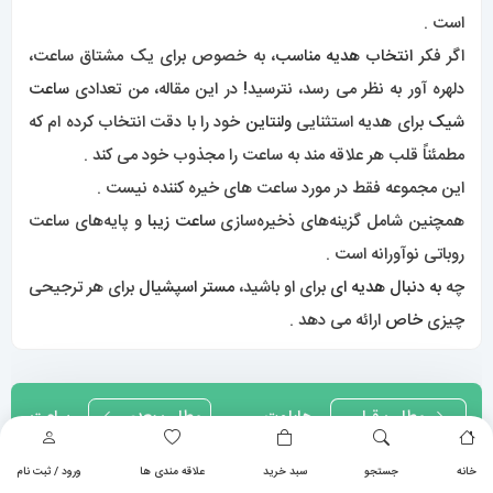
است .
اگر فکر
انتخاب هدیه مناسب
، به خصوص برای یک مشتاق ساعت،
دلهره آور به نظر می رسد، نترسید! در این مقاله، من تعدادی
ساعت
شیک
برای هدیه استثنایی
ولنتاین
خود را با دقت انتخاب کرده ام که
مطمئناً قلب هر علاقه مند به ساعت را مجذوب خود می کند .
این مجموعه فقط در مورد ساعت های خیره کننده نیست .
همچنین شامل گزینه‌های ذخیره‌سازی
ساعت زیبا
و پایه‌های ساعت
روباتی نوآورانه است .
چه
به دنبال هدیه ای
برای او باشید،
مستر اسپشیال
برای هر ترجیحی
چیزی
خاص
ارائه می دهد .
راهبری
مطلب قبلی
هابلوت
مطلب بعدی
ساعت
یا برایتلینگ کدام برند به سلیقه
مچی یک هدیه مناسب برای روز
نوشته
خانه
جستجو
سبد خرید
علاقه مندی ها
ورود / ثبت نام
شما نزدیکتر است؟ 0419
پدر 0421