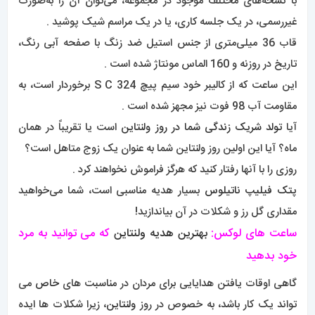
با نسخه‌های مختلف موجود در مجموعه، می‌توان آن را به‌صورت
غیررسمی، در یک جلسه کاری، یا در یک مراسم شیک پوشید .
قاب 36 میلی‌متری از جنس استیل ضد زنگ با صفحه آبی رنگ،
تاریخ در روزنه و 160 الماس مونتاژ شده است .
این ساعت که از کالیبر خود سیم پیچ 324 S C برخوردار است، به
مقاومت آب 98 فوت نیز مجهز شده است .
آیا
تولد شریک زندگی شما در روز ولنتاین
است یا تقریباً در همان
ماه؟ آیا این اولین روز ولنتاین شما به عنوان یک زوج متاهل است؟
روزی را با آنها رفتار کنید که هرگز فراموش نخواهند کرد .
پتک فیلیپ ناتیلوس
بسیار هدیه مناسبی است، شما می‌خواهید
مقداری گل رز و شکلات در آن بیاندازید!
ساعت های لوکس:
بهترین هدیه ولنتاین
که می توانید به مرد
خود بدهید
گاهی اوقات یافتن هدایایی برای مردان در مناسبت های
خاص
می
تواند یک کار باشد، به خصوص در روز
ولنتاین
، زیرا شکلات ها ایده