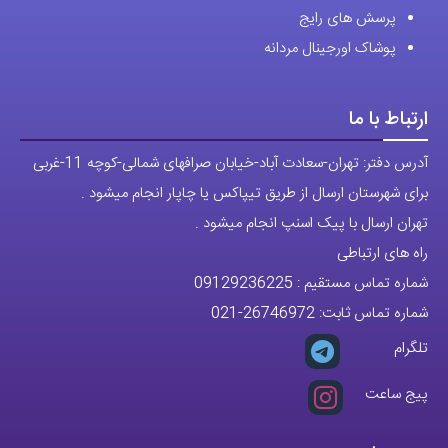
پرسش های رایج
پوشاک اورجینال مردانه
ارتباط با ما
آدرس دفتر: تهران-سعادت آباد-خیابان صرافهای شمالی-کوچه 11-غربی
برای شهرستان ارسال از طریق تیپاکس یا چاپار انجام میشود .
تهران ارسال با پیک اسنپ انجام میشود .
راه های ارتباطی
شماره تماس مستقیم :
09129236225
شماره تماس ثابت:
26746972
-021
تلگرام
پیج ساعت