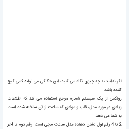
2 تا 4 رقم اول نشان دهنده مدل
ساعت مچی
است. رقم دوم تا آخر
نشان دهنده نوع قاب ساعت است و رقم آخر نشان دهنده جنس
ساعت است.
هر حروفی که در انتهای دنباله یافت می شود نشان دهنده اضافات
خاصی مانند رنگ ها و الماس های وجهی است. به عنوان مثال، LV
مخفف lunette vert است و با نگاه کردن به نمودار به معنای حاشیه
سبز است.
می توانید از سه نمودار زیر برای ترجمه شماره مرجع ساعت خود
استفاده کنید.
REFERENCE NUMBER
MODEL YEAR
(FIRST 2-4 DIGITS)
16, 162 & 1162
Datejust
62
Daytona Manual Wind