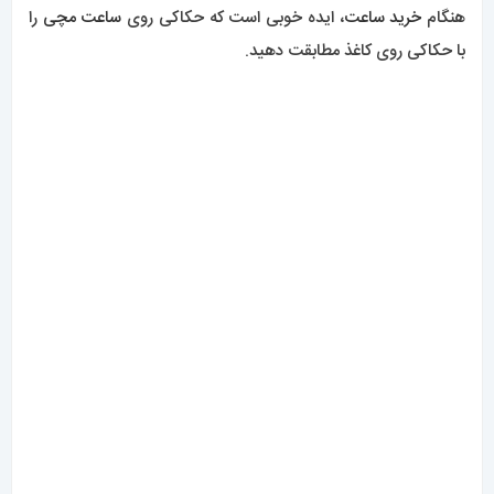
برای جمع بندی:
رولکس
قبل از سال 2005: عدد بین شاخه های پایینی حک شده
است (نزدیک ساعت 6)
2005-2008 رولکس: شماره سریال بر روی قاب بین شاخک ها و
روی رهاوت داخلی حک شده است.
رولکس پس از 2008: فقط روی رهاوت داخلی حک شده است
پیدا کردن سال تولید ساعت
با استفاده از جدول زیر، باید بتوانید سال تولید را پس از یافتن شماره
سریال در ساعت خود تعیین کنید.
ساعت های قبلی فقط دارای اعداد متوالی هستند. اگر حرفی در
ابتدای شماره سریال شما وجود دارد بین سال‌های 1987 و 2010
نگاه کنید.
هر چیزی بعد از 2010 یک سریال تصادفی و ترکیبی است.