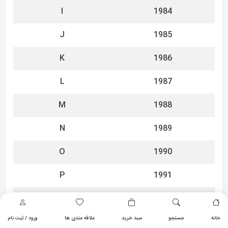
R
1993
S
1994
T or W
1995
V
1996
Z
1997
U
1998
X
1999
AB
2000
DE
2001
DT
2002
خانه
جستجو
سبد خرید
علاقه مندی ها
ورود / ثبت نام