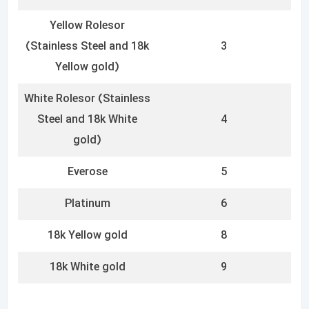
SUFFIX / FRENCH TERM
MATERIAL
Bleu
Blue
Brillants
Faceted diamonds
Chocolat
Chocolate (or brown)
Emeraude
Emerald
Glace
Window (or crystal)
Jaune
Yellow
Lunette
Bezel
Noir
Black