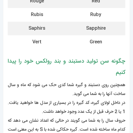
کدام ماه ساخته شده است. گیره حکاکی شده با S به این معنی است
که در هنگام بازدید از سرویس تعویض شده است.
BRACELET CODE
PRODUCTION YEAR
A or VA
1976
B or VB
1977
C or VC
1978
D or VD
1979
E or VE
1980
F or VF
1981
G
1982