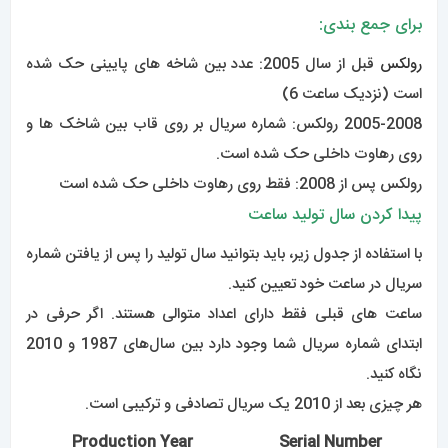
Production Year
Serial Number
Random/Mixed
2010-Present
G000,001
2009-2010
V000,001
2008-2009
M000,001
2007-2009
Z000,001
2006-2008
D000,001
2005-2006
F000,001
2004-2005
Y000,001
2002-2004
K000,001
2001-2003