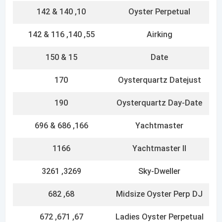
67, 671, 672
Ladies Oyster Perpetual
65, 69, 691 & 692
Ladies Date
65, 69, 691 & 692
Ladies Datejust
REFERENCE NUMBER
MATERIAL
(LAST DIGIT)
Stainless Steel
0
Everose Rolesor
(Stainless Steel and
1
Everose Gold)
Rolesium (Stainless