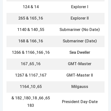
183
10, 140 & 142
Oyster Perpetual
55, 140, 116 & 142
Airking
15 & 150
Date
170
Oysterquartz Datejust
190
Oysterquartz Day-Date
166, 686 & 696
Yachtmaster
1166
Yachtmaster II
3269, 3261
Sky-Dweller
68, 682
Midsize Oyster Perp DJ