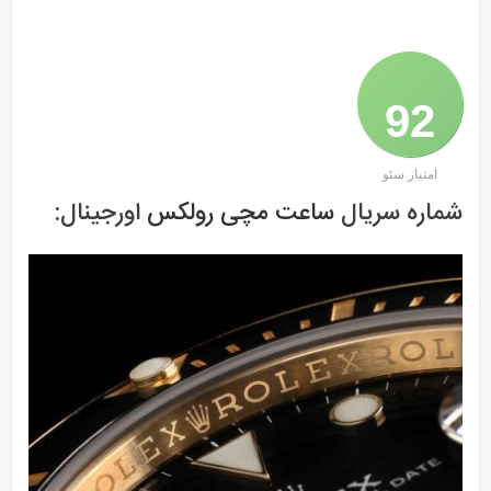
92
امتیاز سئو
/ 100
شماره سریال
ساعت مچی رولکس
اورجینال: