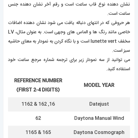
165 & 1165
Daytona Cosmograph
14 & 124
Explorer I
16, 165 & 265
Explorer II
55, 140 & 1140
Submariner (No Date)
16, 166 & 168
Submariner (Date)
16, 166, 1166 & 1266
Sea Dweller
16, 65, 167
GMT-Master
167, 1167 & 1267
GMT-Master II
65, 10, 1164
Milgauss
65, 66, 18, 180, 182 &
President Day-Date