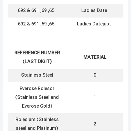
2
steel and Platinum)
Yellow Rolesor
(Stainless Steel and 18k
3
Yellow gold)
White Rolesor (Stainless
Steel and 18k White
4
gold)
Everose
5
Platinum
6
18k Yellow gold
8
18k White gold
9