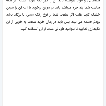
راهبری
مطلب قبلی
معرفی
مطلب بعدی
ساعت
ساعت اتوماتیک و کوارتز (باتری
مچی رولکس 0341
نوشته
خور) 0339