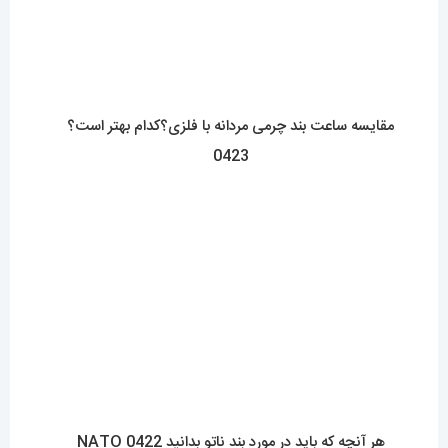
هر آنچه که باید در مورد بند ناتو بدانید 0422 NATO
Straps
فروشگاه آقای خاص
اعتماد شما، سرمایه اصلی ماست.با افتخار درخدمت شما هستیم.
با (مستر اسپشیال) تجربه‌ای جدید از خرید را تجربه کنید.
فروشگاه اقای خاص با بیش از 20 سال سابقه درخشان در زمینه فروش