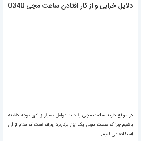
دلایل خرابی و از کار افتادن ساعت مچی
0340
در موقع
خرید
ساعت مچی
باید به عوامل بسیار زیادی توجه داشته
باشیم چرا که
ساعت
مچی یک ابزار پرکاربرد روزانه است که مدام از آن
استفاده می کنیم.
بنابراین باید علاوه بر ظاهر شیک کیفیت بالایی نیز داشته باشد وگرنه
این احتمال وجود دارد که
ساعت
مچی از کار بیفتد و خراب شود.
به احتمال زیاد برایتان پیش آمده که وقتی خواستید به
ساعت
تا
نگاه کنید، متوجه شوید که خراب شده یا کند کار کرده است و این
اتفاق شما را ناراحت می کند.
اما نباید نگران باشید چرا که
ساعت مچی
به هنگام استفاده زیاد و
طولانی در طی روز با آسیب مواجه می شود و به اصطلاح فرسوده
می گردد.
اما جدا از فرسودگی دلایل دیگری نیز برای از کار افتادن و خرابی