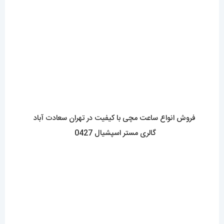
گالری مستر اسپشیال 0427
ساعت مچی اتوماتیک بهتر است یا کوارتز؟426