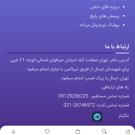
راه های ارتباطی
شماره تماس مستقیم :
09129236225
شماره تماس ثابت:
26746972
-021
تلگرام
پیج ساعت
مجوزها
تمام حقوق مادی و معنوی این وبسایت متعلق به فروشگاه آقای خاص می