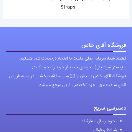
انواع ساعت مچی جزو تخصصی ترین مرجع میباشد .
دسترسی سریع
نحوه ارسال سفارشات
شرایط و قوانین
درباره اقای خاص
پرسش های رایج
پوشاک اورجینال مردانه
ارتباط با ما
آدرس دفتر: تهران-سعادت آباد-خیابان صرافهای شمالی-کوچه 11-غربی
برای شهرستان ارسال از طریق تیپاکس یا چاپار انجام میشود .
تهران ارسال با پیک اسنپ انجام میشود .