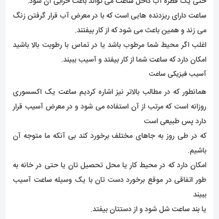
که در طی روز به جاهای مختلف برخورد کند بی آنکه ما متوجه آن
باشیم.
امکان دارد که در محیط کار یا محل تحصیل تان یا حتی در خانه به
طور اتفاقی در موقع برخورد دست تان با یک وسیله
ساعت
آسیب
ببیند
یا
بند ساعت
شل شود و از دستتان بیفتد.
این عوامل ناگهانی و غیر پیش بینی امکان دارد که به
ساعت
شما
آسیب برساند و سبب آسیب داخلی
ساعت
شود یعنی چرخ های
داخلی یا چرخ دنده های
ساعت
خراب شوند.
ضعیف بودن قطعات موتور ساعت در هنگام تولید
در داخل
ساعت های لوکس
چرخ دنده ها و قطعات داخلی مرتب و با
دقت بسیاری جاگذاری شده اند چرا که هر یک از چرخ دنده ها
عملکرد مهمی در سیستم
ساعت
دارند. امکان دارد که در موقع تولید
ساعت
چرخ دنده ها به درستی جاگذاری نشده باشند و قطعات
داخلی با دقت قرار نگرفته باشد و همین امر سبب شده تا
موتور