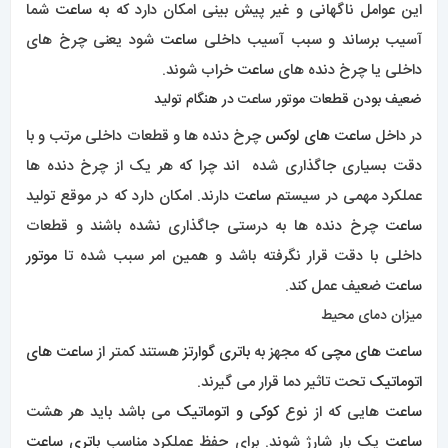
ساعت
ضعیف عمل کند.
میزان دمای محیط
ساعت های مچی
که مجهز به
باتری گوارتز
هستند کمتر از
ساعت های
اتوماتیک
تحت تاثیر دما قرار می گیرند.
ساعت
هایی که از نوع
کوکی و اتوماتیک
می باشد باید هر هشت
ساعت
یک بار شارژ شوند. برای حفظ عملکرد مناسب
باتری ساعت
دمای محیط باید بین ۱۰ تا ۳۵ درجه باشد به عنوان مثال اگر شما در
طول فصل زمستان
ساعت
را از مچ باز کنید و آن را در دمای محیط
قرار دهید
ساعت
نمی تواند زمان دقیق را به شما نشان دهد.
در
ساعت
های دیجیتال از کریستال مایع برای صفحه نمایش
استفاده می شود که در دمای زیر نقطه انجماد پاسخگو نیست و
اغلب در دماهای بالا صفحه تاریک می شود.
رنگ قاب ساعت یا بند ساعت
در زمان
خرید ساعت
رنگ قاب و رنگ بند آن از مواردی است که شما