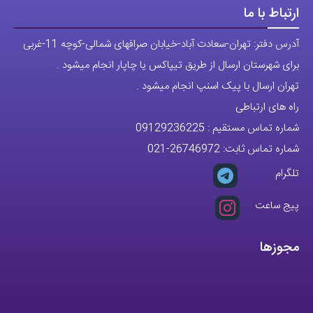
ارتباط با ما
آدرس دفتر: تهران-سعادت آباد-خیابان صرافهای شمالی-کوچه 11-غربی
برای شهرستان ارسال از طریق تیپاکس یا چاپار انجام میشود .
تهران ارسال با پیک اسنپ انجام میشود .
راه های ارتباطی
شماره تماس مستقیم :
09129236225
شماره تماس ثابت:
26746972
-021
تلگرام
پیج ساعت
مجوزها