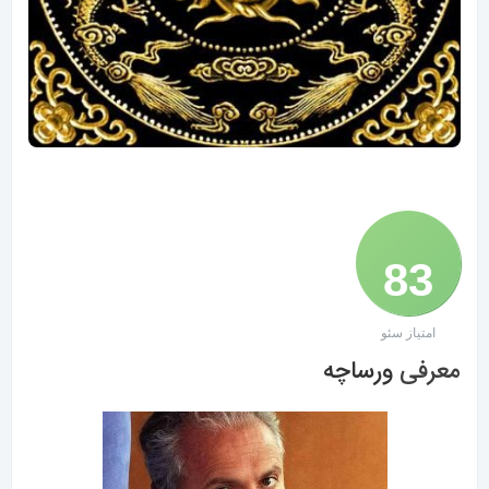
83
امتیاز سئو
/ 100
معرفی
ورساچه