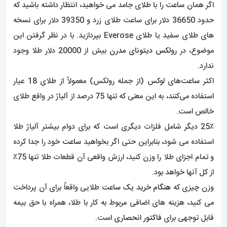
اگر همان
ساعت
را با طلای جامد می خواهید، انتظار داشته باشید که
حدود 36650 دلار برای ساعت طلای زرد و 39350 دلار برای نسخه
های طلای سفید یا طلای Everose بپردازید. با در نظر گرفتن این
موضوع، در
رولکس دیتونای مدرن
بیش از 20000 دلار طلا وجود
ندارد.
اکثر
ساعت‌
های لوکس (از جمله رولکس) معمولاً از طلای 18 عیار
استفاده می‌کنند، به این معنی که تنها 75 درصد از آلیاژ در واقع طلای
خالص است.
25٪ دیگر شامل فلزات دیگری است که برای دوام بیشتر آلیاژ طلا
استفاده می شود، بنابراین حتی اگر بخواهید
ساعت
خود را جدا کرده
و تمام اجزای طلا را وزن کنید، ارزش واقعی آن قطعات طلا تنها 75٪
از کل آنها خواهد بود.
وزن
چیزی که
هنگام خرید یک ساعت
طلایی واقعاً برای آن پرداخت
می کنید، هزینه های اضافی مربوط به کار با طلا، همراه با حق بیمه
قابل توجهی برای
فاکتور انحصاری
است.