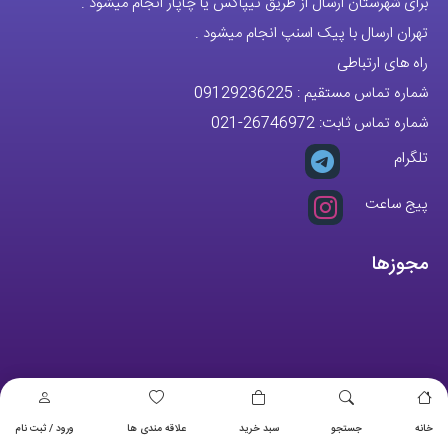
برای شهرستان ارسال از طریق تیپاکس یا چاپار انجام میشود .
تهران ارسال با پیک اسنپ انجام میشود .
راه های ارتباطی
شماره تماس مستقیم :
09129236225
شماره تماس ثابت:
26746972
-021
تلگرام
پیج ساعت
مجوزها
خانه
جستجو
سبد خرید
علاقه مندی ها
ورود / ثبت نام