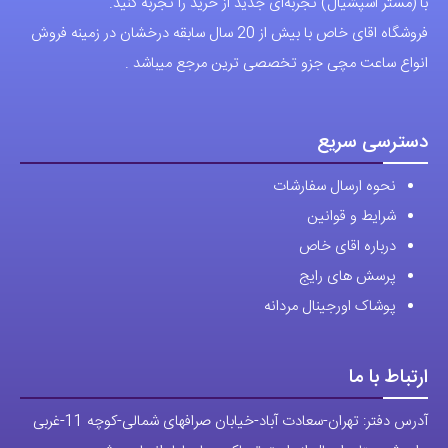
با (مستر اسپشیال) تجربه‌ای جدید از خرید را تجربه کنید.
فروشگاه اقای خاص با بیش از 20 سال سابقه درخشان در زمینه فروش
انواع ساعت مچی جزو تخصصی ترین مرجع میباشد .
دسترسی سریع
نحوه ارسال سفارشات
شرایط و قوانین
درباره اقای خاص
پرسش های رایج
پوشاک اورجینال مردانه
ارتباط با ما
آدرس دفتر: تهران-سعادت آباد-خیابان صرافهای شمالی-کوچه 11-غربی